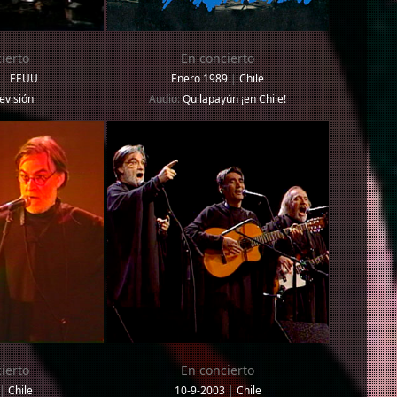
ierto
En concierto
6
|
EEUU
Enero 1989
|
Chile
evisión
Audio:
Quilapayún ¡en Chile!
ierto
En concierto
|
Chile
10-9-2003
|
Chile