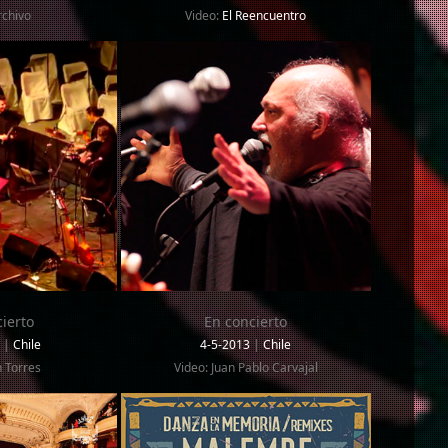
rchivo
Video:
El Reencuentro
ierto
En concierto
7
|
Chile
4-5-2013
|
Chile
h Torres
Video: Juan Pablo Carvajal