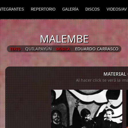
NTEGRANTES
REPERTORIO
GALERÍA
DISCOS
VIDEOS/AV
MALEMBE
QUILAPAYÚN
EDUARDO CARRASCO
TEXTO
MÚSICA
MATERIAL
Al hacer click se verá la i