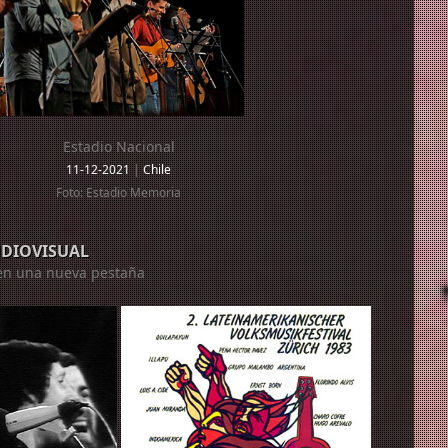
Estadio Nacional
11-12-2021
|
Chile
Foto: Estadio Memoria
UDIOVISUAL
á en una nueva pestaña