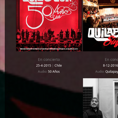
En concierto
En conc
25-4-2015
|
Chile
8-12-201
Audio:
50 Años
Audio:
Quilapay