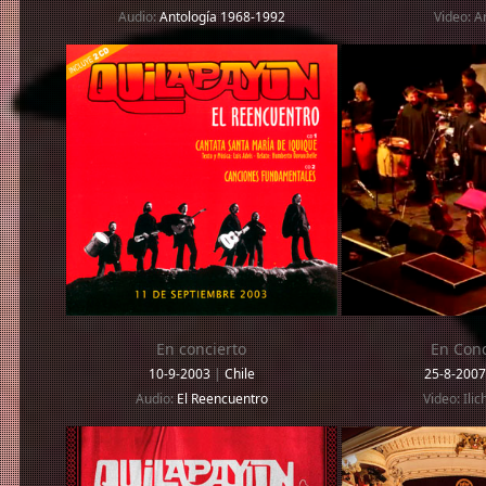
Audio:
Antología 1968-1992
Video: A
En concierto
En Conc
10-9-2003
|
Chile
25-8-200
Audio:
El Reencuentro
Video: Ilic