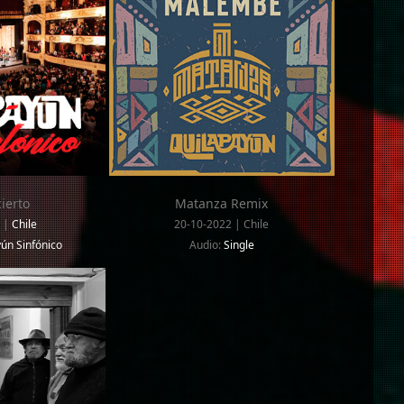
ierto
Matanza Remix
6
|
Chile
20-10-2022 | Chile
ún Sinfónico
Audio:
Single