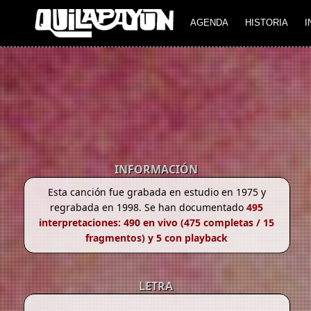
AGENDA
HISTORIA
I
INFORMACIÓN
Esta canción fue grabada en estudio en 1975 y
regrabada en 1998. Se han documentado
495
interpretaciones: 490 en vivo (475 completas / 15
fragmentos) y 5 con playback
LETRA