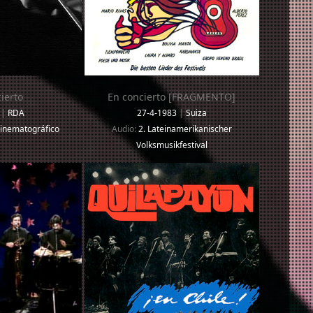
ierto
En concierto [FRAGMENTO]
6
|
RDA
27-4-1983
|
Suiza
Cinematográfico
Audio:
2. Lateinamerikanischer
Volksmusikfestival