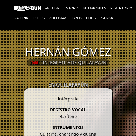
AGENDA
HISTORIA
INTEGRANTES
REPERTORIO
GALERÍA
DISCOS
VIDEOS/AV
LIBROS
DOCS
PRENSA
HERNÁN GÓMEZ
INTEGRANTE DE QUILAPAYÚN
1968
EN QUILAPAYÚN
Intérprete
REGISTRO VOCAL
Barítono
INTRUMENTOS
Guitarra, charango y quena