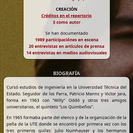
CREACIÓN
Créditos en el repertorio
3 como autor
Se han documentado
1989 participaciónes en escena
20 entrevistas en artículos de prensa
14 entrevistas en medios audiovisuales
BIOGRAFÍA
Cursó estudios de ingeniería en la Universidad Técnica del
Estado. Seguidor de los Parra, Patricio Manns y Victor Jara,
forma en 1963 con “Willy” Oddó y otros tres amigos
universitarios, el quinteto “Los Quimbeños”.
En 1965 formaba parte del elenco y de la organización de la
peña de la UTE donde se encontró por primera vez con los
tres primeros quilas: Julio Numhauser y los hermanos