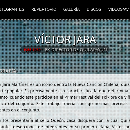
NTEGRANTES
REPERTORIO
GALERÍA
DISCOS
VIDEOS/AV
VÍCTOR JARA
EX-DIRECTOR DE QUILAPAYÚN
1966-1969
GRAFÍA
or Jara Martínez es un icono dentro la Nueva Canción Chilena, quiz
arte popular. Es precisamente esa característica la que determina
nto, cuando éste participa en el Primer Festival del Folklore de Vi
stica del conjunto. Este trabajo traería consigo normas precisa
entes en el conjunto.
or los presentaría al sello Odeón, casa disquera con la cual Quil
tantes deserciones de integrantes en su primera etapa, Víctor Ja