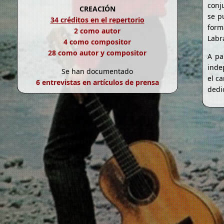
conj
CREACIÓN
se p
34 créditos en el repertorio
form
2 como autor
Labr
4 como compositor
28 como autor y compositor
A pa
inde
Se han documentado
el c
6 entrevistas en artículos de prensa
dedi