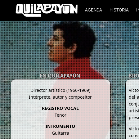
AGENDA
HISTORIA
I
EN QUILAPAYÚN
BIO
Director artístico (1966-1969)
Víct
Intérprete, autor y compositor
del 
conju
REGISTRO VOCAL
artí
Tenor
pres
INTRUMENTO
Víct
Guitarra
cons