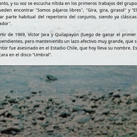
unto, y su voz se escucha nítida en los primeros trabajos del grup
ueden encontrar "Somos pájaros libres", "Gira, gira, girasol" y “
ar parte habitual del repertorio del conjunto, siendo ya clásic
ador".
rtir de 1969, Víctor Jara y Quilapayún (luego de ganar el prim
pendientes, pero manteniendo un lazo afectivo muy grande, que se
antor fue asesinado en el Estadio Chile, que hoy lleva su nombre. E
cara en el disco “Umbral”.