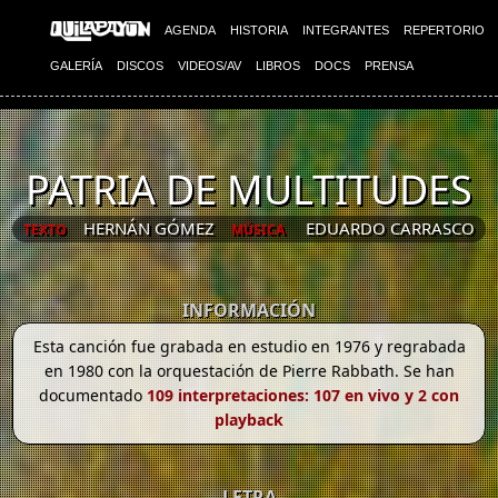
AGENDA
HISTORIA
INTEGRANTES
REPERTORIO
GALERÍA
DISCOS
VIDEOS/AV
LIBROS
DOCS
PRENSA
PATRIA DE MULTITUDES
HERNÁN GÓMEZ
EDUARDO CARRASCO
TEXTO
MÚSICA
INFORMACIÓN
Esta canción fue grabada en estudio en 1976 y regrabada
en 1980 con la orquestación de Pierre Rabbath. Se han
documentado
109 interpretaciones: 107 en vivo y 2 con
playback
LETRA