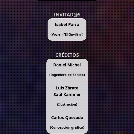
INVITAD@S
Isabel Parra
(Voz en "
El Gavilán
")
CRÉDITOS
Daniel Michel
(Ingeniero de Sonido)
Luis Zárate
Saúl Kaminer
(Ilustración)
Carlos Quezada
(Concepción gráfica)