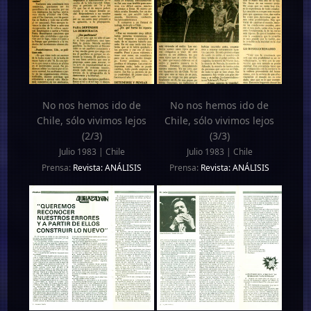
No nos hemos ido de
No nos hemos ido de
Chile, sólo vivimos lejos
Chile, sólo vivimos lejos
(2/3)
(3/3)
Julio 1983 | Chile
Julio 1983 | Chile
Prensa:
Revista: ANÁLISIS
Prensa:
Revista: ANÁLISIS