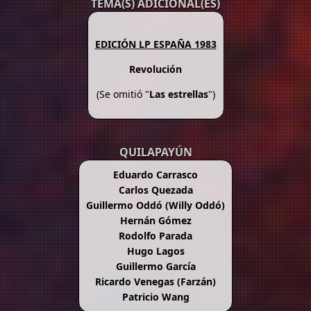
TEMA(S) ADICIONAL(ES)
EDICIÓN LP ESPAÑA 1983
Revolución
(Se omitió "
Las estrellas
")
QUILAPAYÚN
Eduardo Carrasco
Carlos Quezada
Guillermo Oddó (Willy Oddó)
Hernán Gómez
Rodolfo Parada
Hugo Lagos
Guillermo García
Ricardo Venegas (Farzán)
Patricio Wang