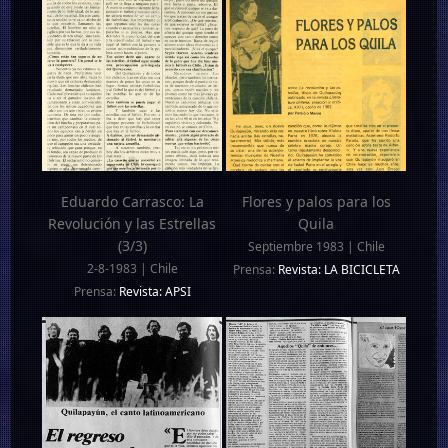
Eduardo Carrasco: La
Flores y palos para los
Revolución y las Estrellas
Quila
(3/3)
Septiembre 1983 | Chile
2-8-1983 | Chile
Prensa:
Revista: LA BICICLETA
Prensa:
Revista: APSI