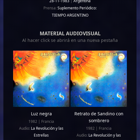
28-11-1983
|
Argentina
Prensa:
Suplemento Periódico:
TIEMPO ARGENTINO
MATERIAL AUDIOVISUAL
Al hacer click se abrirá en una nueva pestaña
Luz negra
Retrato de Sandino con
sombrero
1982 | Francia
Audio:
La Revolución y las
1982 | Francia
Estrellas
Audio:
La Revolución y las