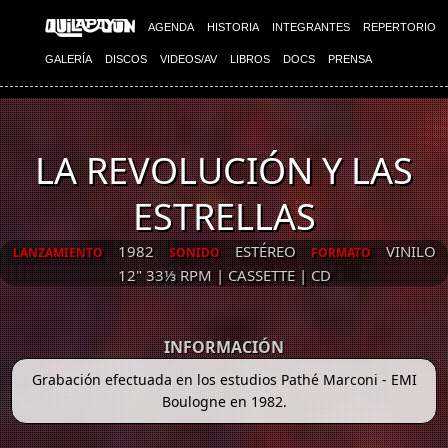
AGENDA
HISTORIA
INTEGRANTES
REPERTORIO
GALERÍA
DISCOS
VIDEOS/AV
LIBROS
DOCS
PRENSA
LA REVOLUCIÓN Y LAS
ESTRELLAS
1982
ESTÉREO
VINILO
LANZAMIENTO
SONIDO
FORMATO
12" 33⅓ RPM | CASSETTE | CD
INFORMACIÓN
Grabación efectuada en los estudios Pathé Marconi - EMI
Boulogne en 1982.