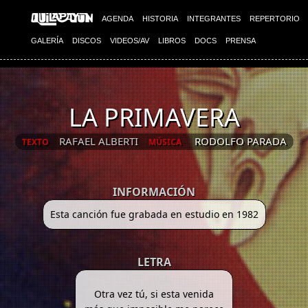
AGENDA
HISTORIA
INTEGRANTES
REPERTORIO
GALERÍA
DISCOS
VIDEOS/AV
LIBROS
DOCS
PRENSA
LA PRIMAVERA
RAFAEL ALBERTI
RODOLFO PARADA
TEXTO
MÚSICA
INFORMACIÓN
Esta canción fue grabada en estudio en 1982
LETRA
Otra vez tú, si esta venida