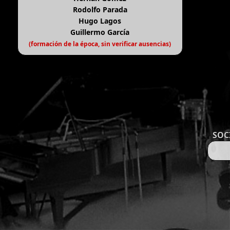
Rodolfo Parada
Hugo Lagos
Guillermo García
(formación de la época, sin verificar ausencias)
SOC