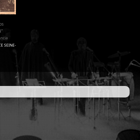
os
N”
ancia
CE SEINE-