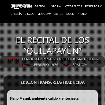
AGENDA
HISTORIA
INTEGRANTES
REPERTORIO
GALERÍA
DISCOS
VIDEOS/AV
LIBROS
DOCS
PRENSA
EL RECITAL DE LOS
“QUILAPAYÚN”
PERIÓDICO: RENAISSANCE SEINE-SAINT-DENIS
FUENTE
FEBRERO 1976
FRANCIA
FECHA
PAÍS
EDICIÓN TRANSCRITA/TRADUCIDA
Blanc-Mesnil: ambiente cálido y entusiasta