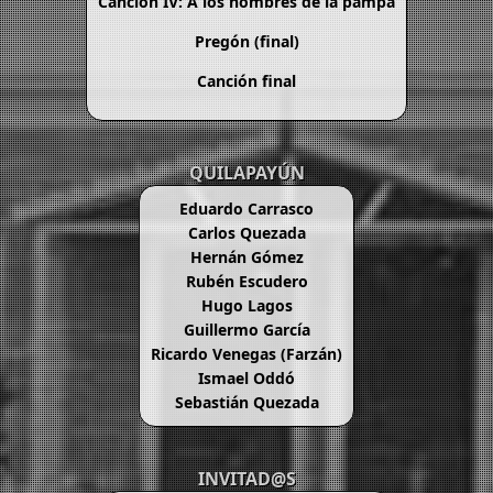
Canción IV: A los hombres de la pampa
Pregón (final)
Canción final
QUILAPAYÚN
Eduardo Carrasco
Carlos Quezada
Hernán Gómez
Rubén Escudero
Hugo Lagos
Guillermo García
Ricardo Venegas (Farzán)
Ismael Oddó
Sebastián Quezada
INVITAD@S