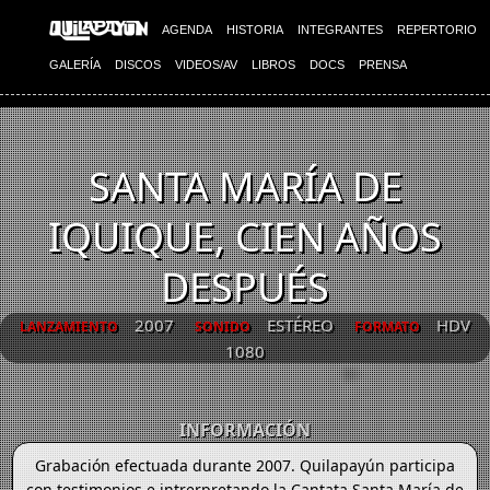
AGENDA
HISTORIA
INTEGRANTES
REPERTORIO
GALERÍA
DISCOS
VIDEOS/AV
LIBROS
DOCS
PRENSA
SANTA MARÍA DE
IQUIQUE, CIEN AÑOS
DESPUÉS
2007
ESTÉREO
HDV
LANZAMIENTO
SONIDO
FORMATO
1080
INFORMACIÓN
Grabación efectuada durante 2007. Quilapayún participa
con testimonios e intrerpretando la Cantata Santa María de