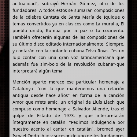
ac-tualidad", subrayó Hernán Gó-mez, otro de los
fundadores. A todos estos se sumarán composiciones
de la célebre Cantata de Santa María de Iquique o
temas convertidos ya en clásicos como La muralla, El
pueblo unido, Rumba por la paz o La cocinerita.
También ofrecerán algunas de las composiciones de
su último disco editado internacionalmente, Siempre,
y contarán con la cantante cubana Telva Roias -"es un
lujo contar con una gran voz latinoamericana que
además fue sim-bolo de la revolución cubana"-que
interpretará algún tema.
Mención aparte merece ese particular homenaje a
Catalunya -"con la que mantenemos una relación
antigua desde hace años" en forma de la canción
Amor que m'ets amic, un original de Lluís Llach que
compuso como homenaje a Salvador Allende, tras el
golpe de Estado de 1973. y que interpretarán
íntegramente en catalán. "Pedimos indulgencia por
nuestro acento al cantar en catalán", bromeó ayer
Ismael Oddo, hijo y sucesor de uno de los fundadores