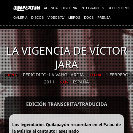
AGENDA
HISTORIA
INTEGRANTES
REPERTORIO
GALERÍA
DISCOS
VIDEOS/AV
LIBROS
DOCS
PRENSA
LA VIGENCIA DE VÍCTOR
JARA
PERIÓDICO: LA VANGUARDIA
1 FEBRERO
FUENTE
FECHA
2011
ESPAÑA
PAÍS
EDICIÓN TRANSCRITA/TRADUCIDA
Los legendarios Quilapayún recuerdan en el Palau de
la Música al cantautor asesinado