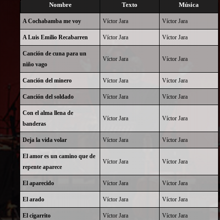
Nombre
Texto
Música
A Cochabamba me voy
Víctor Jara
Víctor Jara
A Luis Emilio Recabarren
Víctor Jara
Víctor Jara
Canción de cuna para un
Víctor Jara
Víctor Jara
niño vago
Canción del minero
Víctor Jara
Víctor Jara
Canción del soldado
Víctor Jara
Víctor Jara
Con el alma llena de
Víctor Jara
Víctor Jara
banderas
Deja la vida volar
Víctor Jara
Víctor Jara
El amor es un camino que de
Víctor Jara
Víctor Jara
repente aparece
El aparecido
Víctor Jara
Víctor Jara
El arado
Víctor Jara
Víctor Jara
El cigarrito
Víctor Jara
Víctor Jara