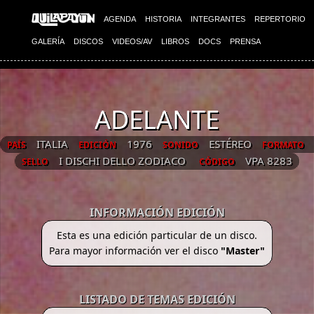
AGENDA
HISTORIA
INTEGRANTES
REPERTORIO
GALERÍA
DISCOS
VIDEOS/AV
LIBROS
DOCS
PRENSA
ADELANTE
ITALIA
1976
ESTÉREO
PAÍS
EDICIÓN
SONIDO
FORMATO
I DISCHI DELLO ZODIACO
VPA 8283
SELLO
CÓDIGO
INFORMACIÓN EDICIÓN
Esta es una edición particular de un disco.
Para mayor información ver el disco
"Master"
LISTADO DE TEMAS EDICIÓN