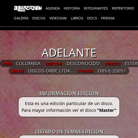
AGENDA
HISTORIA
INTEGRANTES
REPERTORIO
GALERÍA
DISCOS
VIDEOS/AV
LIBROS
DOCS
PRENSA
ADELANTE
COLOMBIA
DESCONOCIDO
ESTÉ
PAÍS
EDICIÓN
SONIDO
DISCOS ORBE LTDA.
OBS-E-25051
SELLO
CÓDIGO
INFORMACIÓN EDICIÓN
Esta es una edición particular de un disco.
Para mayor información ver el disco
"Master"
LISTADO DE TEMAS EDICIÓN