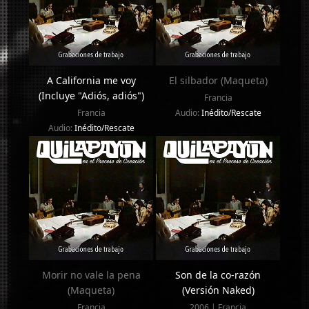
A California me voy
El silbador (Maqueta)
(Incluye "Adiós, adiós")
Francia
Francia
Audio:
Inédito/Rescate
Audio:
Inédito/Rescate
Morir no vale la pena
Son de la co-razón
(Maqueta)
(Versión Naked)
Francia
2006 | Francia