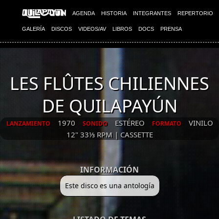
AGENDA
HISTORIA
INTEGRANTES
REPERTORIO
GALERÍA
DISCOS
VIDEOS/AV
LIBROS
DOCS
PRENSA
LES FLÛTES CHILIENNES
DE QUILAPAYÚN
1970
ESTÉREO
VINILO
LANZAMIENTO
SONIDO
FORMATO
12" 33⅓ RPM | CASSETTE
INFORMACIÓN
Este disco es una antología