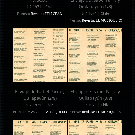
Quilapayún (1/8)
1-2-1971 | Chile
9-7-1971 | Chile
Prensa:
Revista: TELECRAN
Prensa:
Revista: EL MUSIQUERO
El viaje de Isabel Parra y
El viaje de Isabel Parra y
Quilapayún (2/8)
Quilapayún (3/8)
9-7-1971 | Chile
9-7-1971 | Chile
Prensa:
Revista: EL MUSIQUERO
Prensa:
Revista: EL MUSIQUERO