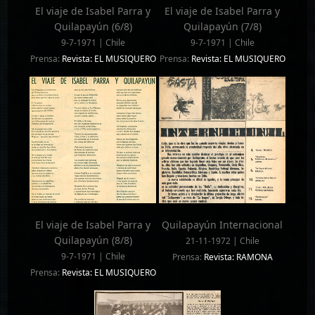
El viaje de Isabel Parra y
El viaje de Isabel Parra y
Quilapayún (6/8)
Quilapayún (7/8)
9-7-1971 | Chile
9-7-1971 | Chile
Prensa:
Revista: EL MUSIQUERO
Prensa:
Revista: EL MUSIQUERO
El viaje de Isabel Parra y
Quilapayún Internacional
Quilapayún (8/8)
21-11-1972 | Chile
9-7-1971 | Chile
Prensa:
Revista: RAMONA
Prensa:
Revista: EL MUSIQUERO