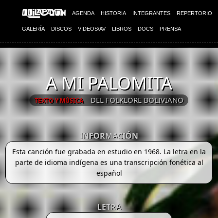
AGENDA
HISTORIA
INTEGRANTES
REPERTORIO
GALERÍA
DISCOS
VIDEOS/AV
LIBROS
DOCS
PRENSA
A MI PALOMITA
DEL FOLKLORE BOLIVIANO
TEXTO Y MÚSICA
INFORMACIÓN
Esta canción fue grabada en estudio en 1968. La letra en la
parte de idioma indígena es una transcripción fonética al
español
LETRA