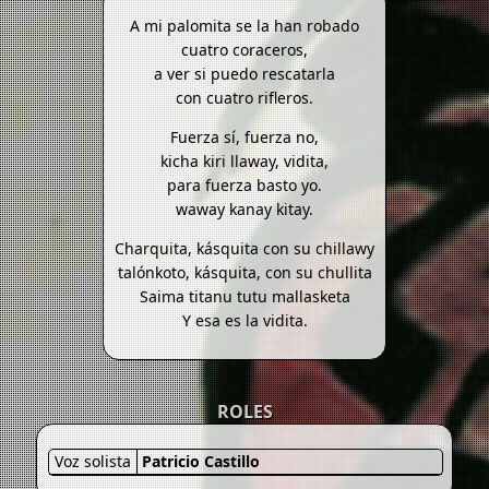
A mi palomita se la han robado
cuatro coraceros,
a ver si puedo rescatarla
con cuatro rifleros.
Fuerza sí, fuerza no,
kicha kiri llaway, vidita,
para fuerza basto yo.
waway kanay kitay.
Charquita, kásquita con su chillawy
talónkoto, kásquita, con su chullita
Saima titanu tutu mallasketa
Y esa es la vidita.
ROLES
Voz solista
Patricio Castillo