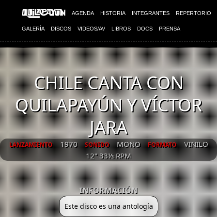
AGENDA
HISTORIA
INTEGRANTES
REPERTORIO
GALERÍA
DISCOS
VIDEOS/AV
LIBROS
DOCS
PRENSA
CHILE CANTA CON
QUILAPAYÚN Y VÍCTOR
JARA
1970
MONO
VINILO
LANZAMIENTO
SONIDO
FORMATO
12" 33⅓ RPM
INFORMACIÓN
Este disco es una antología