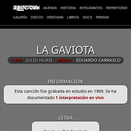
AGENDA
HISTORIA
INTEGRANTES
REPERTORIO
GALERÍA
DISCOS
VIDEOS/AV
LIBROS
DOCS
PRENSA
LA GAVIOTA
JULIO HUASI
EDUARDO CARRASCO
TEXTO
MÚSICA
INFORMACIÓN
Esta canción fue grabada en estudio en 1969. Se ha
documentado
1 interpretación en vivo
LETRA