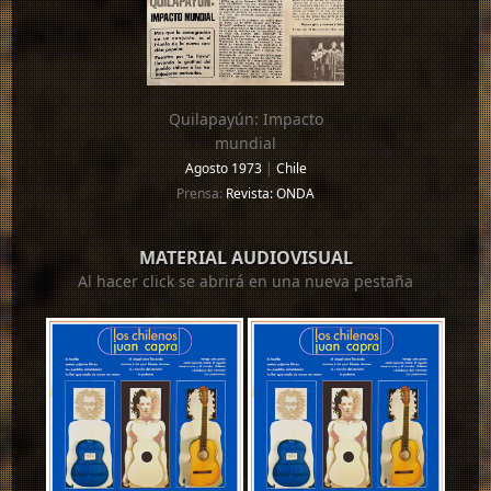
Quilapayún: Impacto
mundial
Agosto 1973
|
Chile
Prensa:
Revista: ONDA
MATERIAL AUDIOVISUAL
Al hacer click se abrirá en una nueva pestaña