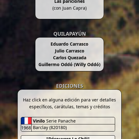
Las pariciones
(con Juan Capra)
QUILAPAYÚN
Eduardo Carrasco
Julio Carrasco
Carlos Quezada
Guillermo Oddó (Willy Oddó)
EDICIONES
Haz click en alguna edición para ver detalles
específicos, carátulas, temas y créditos
Vinilo
Serie Panache
Barclay (820180)
1968
"Découvrez Le Chili"