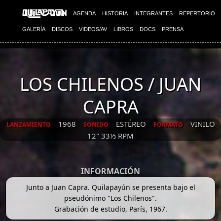
AGENDA
HISTORIA
INTEGRANTES
REPERTORIO
GALERÍA
DISCOS
VIDEOS/AV
LIBROS
DOCS
PRENSA
LOS CHILENOS / JUAN
CAPRA
1968
ESTÉREO
VINILO
LANZAMIENTO
SONIDO
FORMATO
12" 33⅓ RPM
INFORMACIÓN
Junto a Juan Capra. Quilapayún se presenta bajo el
pseudónimo "Los Chilenos".
Grabación de estudio, París, 1967.