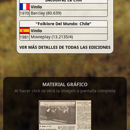
Vinilo
Barclay (80.639)
1970
"Folklore Del Mundo: Chile"
Vinilo
Movieplay (13.2135/4)
1981
VER MÁS DETALLES DE TODAS LAS EDICIONES
MATERIAL GRÁFICO
Al hacer click se verá la imagen a pantalla completa