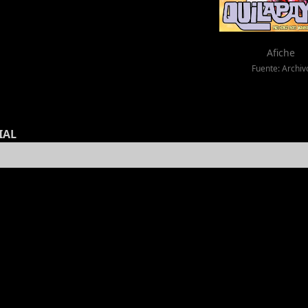
Afiche
Fuente: Archiv
IAL