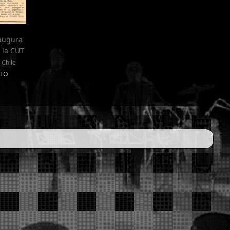
naugura
 la CUT
 Chile
GLO