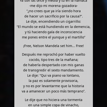
“Ya son las once y media y tú en la hamaca”
-me dijo mi morena gozadora-
“¿no crees que ya iría siendo hora
de hacer un sacrificio por la causa?”.
Le dije, encendiendo un cigarrillo:
“El mundo se está hundiendo en la demencia,
y tú haciendo gala de inconsciencia
me pones entre el yunque y el martillo”
¡Free, Nelson Mandela set him... Free!
Después me reprochó por haber vuelto
cocido, tipo tres de la mañana;
de haberla despertado con mis ganas
de transgredir el sexto mandamiento.
Le dije: “Qui va piano va lontano,
la paz es solamente provisoria,
y no es por levantarme que la historia
va a amanecer un poco más temprano”.
Le dije que no hiciera una tormenta
en una simple copa de vinacho,