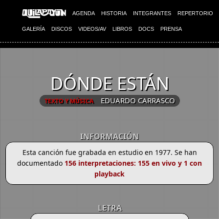
AGENDA
HISTORIA
INTEGRANTES
REPERTORIO
GALERÍA
DISCOS
VIDEOS/AV
LIBROS
DOCS
PRENSA
DÓNDE ESTÁN
EDUARDO CARRASCO
TEXTO Y MÚSICA
INFORMACIÓN
Esta canción fue grabada en estudio en 1977. Se han
documentado
156 interpretaciones: 155 en vivo y 1 con
playback
LETRA