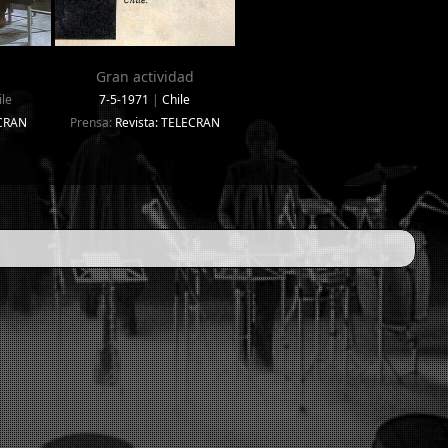
Gran actividad
le
7-5-1971
|
Chile
ECRAN
Prensa:
Revista: TELECRAN