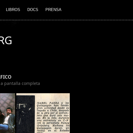
LIBROS
DOCS
PRENSA
RG
FICO
n a pantalla completa