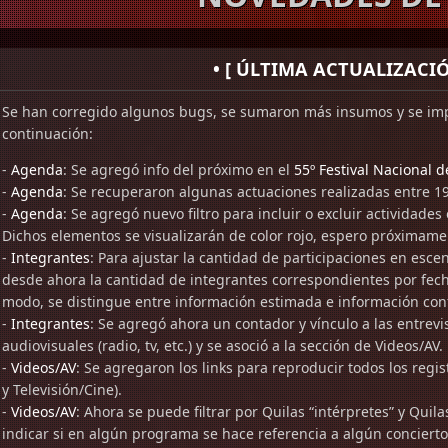
• [ ÚLTIMA ACTUALIZACIÓN
Se han corregido algunos bugs, se sumaron más insumos y se imp
continuación:
-
Agenda
: Se agregó info del próximo en el
55º Festival Nacional 
-
Agenda
: Se recuperaron algunas actuaciones realizadas entre 1
-
Agenda
: Se agregó nuevo filtro para incluir o excluir actividades
Dichos elementos se visualizarán de color rojo, espero próximame
-
Integrantes
: Para ajustar la cantidad de participaciones en esc
desde ahora la cantidad de integrantes correspondientes por fech
modo, se distingue entre información estimada e información con
-
Integrantes
: Se agregó ahora un contador y vínculo a las entrev
audiovisuales (radio, tv, etc.) y se asoció a la sección de Videos/AV.
-
Videos/AV
: Se agregaron los links para reproducir todos los regi
y Televisión/Cine).
-
Videos/AV
: Ahora se puede filtrar por Quilas “intérpretes” y Qui
indicar si en algún programa se hace referencia a algún concierto,