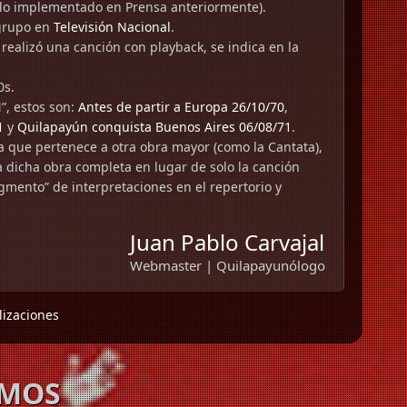
 lo implementado en Prensa anteriormente).
 grupo en
Televisión Nacional
.
e realizó una canción con playback, se indica en la
0s.
”, estos son:
Antes de partir a Europa 26/10/70
,
1
y
Quilapayún conquista Buenos Aires 06/08/71
.
a que pertenece a otra obra mayor (como la Cantata),
a dicha obra completa en lugar de solo la canción
gmento” de interpretaciones en el repertorio y
Juan Pablo Carvajal
Webmaster | Quilapayunólogo
lizaciones
AMOS