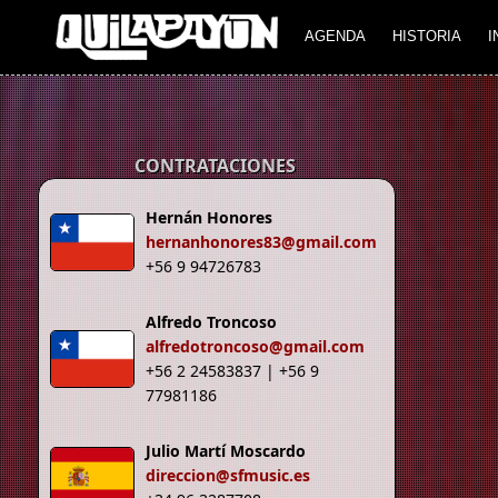
Imagen 01
Imagen 02
AGENDA
HISTORIA
I
CONTRATACIONES
Hernán Honores
hernanhonores83@gmail.com
+56 9 94726783
Alfredo Troncoso
alfredotroncoso@gmail.com
+56 2 24583837 | +56 9
77981186
Julio Martí Moscardo
direccion@sfmusic.es