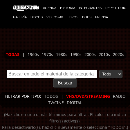
Imagen 01
Imagen 02
AGENDA
HISTORIA
INTEGRANTES
REPERTORIO
GALERÍA
DISCOS
VIDEOS/AV
LIBROS
DOCS
PRENSA
TODAS
|
1960s
1970s
1980s
1990s
2000s
2010s
2020s
FILTRAR POR TIPO:
TODOS
|
VHS/DVD/STREAMING
RADIO
TV/CINE
DIGITAL
(Haz clic en uno o más términos para filtrar. El color rojo indica
filtro(s) activo(s).
Para desactivarlo(s), haz clic nuevamente o selecciona "TODOS".)