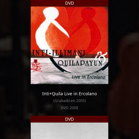
DVD
Inti+Quila Live in Ercolano
(Grabado en 2005)
DVD 2008
DVD