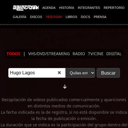
Imagen 01
AGENDA
HISTORIA
INTEGRANTES
REPERTORIO
GALERÍA
DISCOS
VIDEOS/AV
LIBROS
DOCS
PRENSA
TODOS
|
VHS/DVD/STREAMING
RADIO
TV/CINE
DIGITAL
✖
Recopilación de videos publicados comercialmente y apariciones
en distintos medios de comunicación.
La fecha indicada es la de registro, si no está disponible se indica
la fecha de publicación o emisión.
La duración que se indica es la participación del grupo dentro del