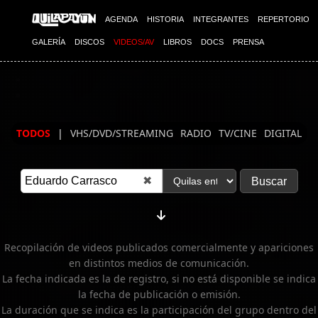
Imagen 02
AGENDA
HISTORIA
INTEGRANTES
REPERTORIO
GALERÍA
DISCOS
VIDEOS/AV
LIBROS
DOCS
PRENSA
TODOS
|
VHS/DVD/STREAMING
RADIO
TV/CINE
DIGITAL
✖
Recopilación de videos publicados comercialmente y apariciones
en distintos medios de comunicación.
La fecha indicada es la de registro, si no está disponible se indica
la fecha de publicación o emisión.
La duración que se indica es la participación del grupo dentro del