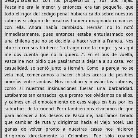
desayunábamos con los propietarios y sus dos hijas.
Pascaline era la menor, y entonces, era tan pequeña, que
todo el rigor del código penal hubiera caído sobre nuestras
cabezas si alguno de nosotros hubiera imaginado romances
con ella. Ahora había cambiado. Hernán no lo notó
inmediatamente, pues entonces estaba entusiasmado con
una chilena que no se decidía a hacer venir a Francia. Nos
aburría con sus titubeos: "la traigo o no la traigo... y si aquí
me doy cuenta que no la quiero...". En el bus de vuelta,
Pascaline nos pidió que pasáramos a dejarla a su casa. Por
casualidad, se sentó junto a Hernán. Como la pareja no se
veía mal, comenzamos a hacer chistes acerca de posibles
amoríos entre ambos. Nos miraban y movían las cabezas,
como si nuestras insinuaciones fueran una barbaridad.
Estábamos tan cansados, que pronto nos olvidamos de ellos,
y caímos en el embotamiento de esos viajes en bus por los
suburbios de la ciudad. Pero también nos olvidamos de que
para acceder a los deseos de Pascaline, habríamos tenido
que cambiar de ruta y dirigirnos hacia el viejo hotel. Las
ganas de volver pronto a nuestras casas nos hicieron
dirigirnos directamente a Colombes. Fue sólo cuando