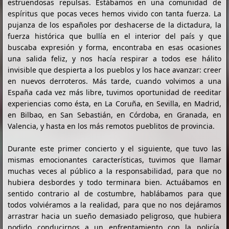
estruendosas repulsas. Estábamos en una comunidad de
espíritus que pocas veces hemos vivido con tanta fuerza. La
pujanza de los españoles por deshacerse de la dictadura, la
fuerza histórica que bullía en el interior del país y que
buscaba expresión y forma, encontraba en esas ocasiones
una salida feliz, y nos hacía respirar a todos ese hálito
invisible que despierta a los pueblos y los hace avanzar: creer
en nuevos derroteros. Más tarde, cuando volvimos a una
España cada vez más libre, tuvimos oportunidad de reeditar
experiencias como ésta, en La Coruña, en Sevilla, en Madrid,
en Bilbao, en San Sebastián, en Córdoba, en Granada, en
Valencia, y hasta en los más remotos pueblitos de provincia.
Durante este primer concierto y el siguiente, que tuvo las
mismas emocionantes características, tuvimos que llamar
muchas veces al público a la responsabilidad, para que no
hubiera desbordes y todo terminara bien. Actuábamos en
sentido contrario al de costumbre, hablábamos para que
todos volviéramos a la realidad, para que no nos dejáramos
arrastrar hacia un sueño demasiado peligroso, que hubiera
podido conducirnos a un enfrentamiento con la policía.