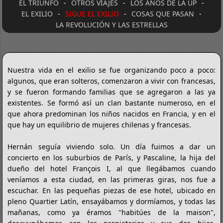
EL TRIUNFO
-
OTROS VIAJES
-
LOS AÑOS DE LA UP
-
EL EXILIO
-
SIGUE EL EXILIO
-
COSAS QUE PASAN
-
LA REVOLUCIÓN Y LAS ESTRELLAS
Nuestra vida en el exilio se fue organizando poco a poco:
algunos, que eran solteros, comenzaron a vivir con francesas,
y se fueron formando familias que se agregaron a las ya
existentes. Se formó así un clan bastante numeroso, en el
que ahora predominan los niños nacidos en Francia, y en el
que hay un equilibrio de mujeres chilenas y francesas.
Hernán seguía viviendo solo. Un día fuimos a dar un
concierto en los suburbios de París, y Pascaline, la hija del
dueño del hotel François I, al que llegábamos cuando
veníamos a esta ciudad, en las primeras giras, nos fue a
escuchar. En las pequeñas piezas de ese hotel, ubicado en
pleno Quartier Latín, ensayábamos y dormíamos, y todas las
mañanas, como ya éramos "habitúes de la maison",