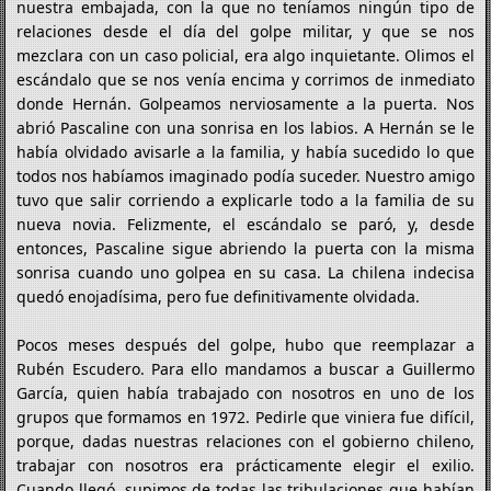
nuestra embajada, con la que no teníamos ningún tipo de
relaciones desde el día del golpe militar, y que se nos
mezclara con un caso policial, era algo inquietante. Olimos el
escándalo que se nos venía encima y corrimos de inmediato
donde Hernán. Golpeamos nerviosamente a la puerta. Nos
abrió Pascaline con una sonrisa en los labios. A Hernán se le
había olvidado avisarle a la familia, y había sucedido lo que
todos nos habíamos imaginado podía suceder. Nuestro amigo
tuvo que salir corriendo a explicarle todo a la familia de su
nueva novia. Felizmente, el escándalo se paró, y, desde
entonces, Pascaline sigue abriendo la puerta con la misma
sonrisa cuando uno golpea en su casa. La chilena indecisa
quedó enojadísima, pero fue definitivamente olvidada.
Pocos meses después del golpe, hubo que reemplazar a
Rubén Escudero. Para ello mandamos a buscar a Guillermo
García, quien había trabajado con nosotros en uno de los
grupos que formamos en 1972. Pedirle que viniera fue difícil,
porque, dadas nuestras relaciones con el gobierno chileno,
trabajar con nosotros era prácticamente elegir el exilio.
Cuando llegó, supimos de todas las tribulaciones que habían