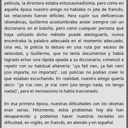
película, la directora estaba entusiasmadísima, pero como en
aquella época nuestro amigo no hablaba ni jota de francés,
las relaciones fueron difíciles. Para suplir sus deficiencias
idiomáticas, Guillermo acostumbraba andar siempre con un
diccionario en el bolsillo, pero como cualquier persona que
haya utilizado dicho método puede atestiguarlo, nunca
encontraba la palabra adecuada en el momento adecuado.
Una vez, la policía lo detuvo en una ruta por exceso de
velocidad, y Guillermo, que no tenía documentos y había
logrado echar una rápida ojeada a su diccionario, comenzó a
repetir con su habitual altanería: "¡ça fait rien, ça fait rien!
(¡no importa, no importa!)". Los policías no podían creer lo
que estaban escuchando. En realidad, nuestro amigo quería
decir: "¡je n'ai rien, je n'ai rien! (¡no tengo nada, no tengo
nada!)", pero el nerviosismo lo había traicionado.
En esa primera época, nuestras dificultades con los idiomas
eran serias. Felizmente, estos problemas hoy día han
desaparecido y podemos hacer nuestros recitales sin
dificultad, en inglés, en francés, en alemán y en español.