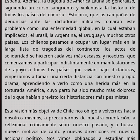
España. Además, la tragedia de América Latina se generalizó,
siguiendo un curso sangriento y violentista la historia de
todos los países del cono sur. Esto hizo, que las campañas de
denuncias ante las dictaduras militares tomaran este
problema como una enfermedad global, en la cual estaban
implicados, el Brasil, la Argentina, el Uruguay y muchos otros
países. Los chilenos pasamos a ocupar un lugar más en la
larga lista de tragedias del continente, los actos de
solidaridad se hicieron cada vez más escasos, y nosotros, que
comenzamos a participar indistintamente en manifestaciones
de apoyo a todos los países que vivían bajo dictaduras,
empezamos a tomar una cierta distancia con nuestro propio
drama, aprendiendo a verlo como una herida más en la
torturada América, cuyo parto ha sido mucho más doloroso
de lo que habían previsto los historiadores más pesimistas.
Esta visión más objetiva de Chile nos obligó a volvernos hacia
nosotros mismos, a preocuparnos de nuestra orientación, a
reflexionar críticamente sobre nuestro pasado, y a buscar
nuevos motivos de canto y nuevas direcciones en nuestro
accionar político. Nos vimos obligados a estudiar más