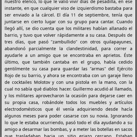
nuestro elenco, lo que le valió vivir días de pesadilla, en ese
instante, en que cualquier viso de izquierdismo bastaba para
ser enviado a la cárcel. El día 11 de septiembre, tenía que
juntarse en cierto lugar con su grupo para cantar. Cuando
llegó allí, se dio cuenta que los militares habían allanado el
barrio, y tuvo que volver rápidamente a su casa. Después de
tres días, que pasó "zambullido" con otros quilapayunes,
abandonó parcialmente la clandestinidad, para correr a
ayudarle a un amigo que se encontraba en aprietos. Éste
último, que también cantaba en el grupo, había cedido
gentilmente su casa para guardar las "armas" del Ejército
Rojo de su barrio, y ahora se encontraba con un garaje lleno
de cocktailes Molotov y con una pistola en la mano, con la
cual no sabía qué diablos hacer. Guillermo acudió al llamado,
y los militares aprovecharon la ocasión para dejarse caer en
su propia casa, robándole todos los muebles y artículos
electrodomésticos que él venía adquiriendo desde hacía
algunos meses para poder casarse con su novia. Ignorando
lo que le estaba ocurriendo, pasó todo el día ayudando a su
amigo a desarmar las bombas, y a meter las botellas en sacos
que trasladaban hacia un sitio eriazo cercano. Estaban