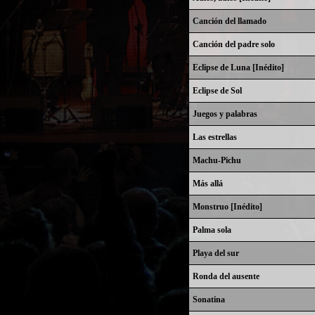
Canción del llamado
Canción del padre solo
Eclipse de Luna [Inédito]
Eclipse de Sol
Juegos y palabras
Las estrellas
Machu-Pichu
Más allá
Monstruo [Inédito]
Palma sola
Playa del sur
Ronda del ausente
Sonatina