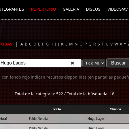
NTEGRANTES
REPERTORIO
GALERÍA
DISCOS
VIDEOS/AV
TODAS
|
A
B
C
D
E
F
G
H
I
J
K
L
M
N
O
P
Q
R
S
T
U
V
W
X
Y
✖
 con fondo rojo indican recursos disponibles (en pantallas pequeñ
Total de la categoría: 522 / Total de la búsqueda: 18
Texto
Música
ieta]
Pablo Neruda
Hugo Lagos
Pablo Neruda
Hugo Lagos