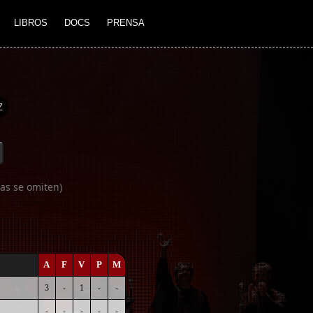
LIBROS
DOCS
PRENSA
Z
as se omiten)
A
F
V
P
M
3
-
1
-
-
-
-
-
-
-