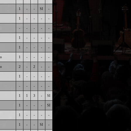
1
-
-
SI
-
1
-
-
-
-
-
-
-
-
-
1
-
-
-
-
1
-
-
-
-
co
1
-
-
-
-
co
2
-
2
-
-
1
-
-
-
-
-
-
-
-
-
1
1
3
-
SI
1
-
-
-
SI
1
-
-
-
-
1
-
-
SI
-