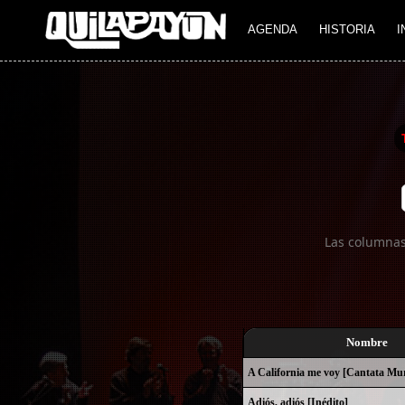
Imagen 01
AGENDA
HISTORIA
I
Las columnas
Nombre
A California me voy [Cantata Mur
Adiós, adiós [Inédito]