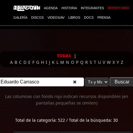
Imagen 01
AGENDA
HISTORIA
INTEGRANTES
REPERTORIO
GALERÍA
DISCOS
VIDEOS/AV
LIBROS
DOCS
PRENSA
TODAS
|
A
B
C
D
E
F
G
H
I
J
K
L
M
N
O
P
Q
R
S
T
U
V
W
X
Y
Z
✖
Las columnas con fondo rojo indican recursos disponibles (en
pantallas pequeñas se omiten)
Total de la categoría: 522 / Total de la búsqueda: 30