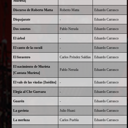
Murieta]
Discurso de Roberto Matta
Roberto Matta
Eduardo Carrasco
Dispajarate
-
Eduardo Carrasco
Dos sonetos
Pablo Neruda
Eduardo Carrasco
El árbol
-
Eduardo Carrasco
El canto de la cuculí
-
Eduardo Carrasco
El forastero
Carlos Préndez Saldías
Eduardo Carrasco
El nacimiento de Murieta
Pablo Neruda
Eduardo Carrasco
[Cantata Murieta]
El vals de las viudas [Inédito]
-
Eduardo Carrasco
Elegía al Che Guevara
-
Eduardo Carrasco
Guarén
-
Eduardo Carrasco
La gaviota
Julio Huasi
Eduardo Carrasco
La merluza
Carlos Puebla
Eduardo Carrasco