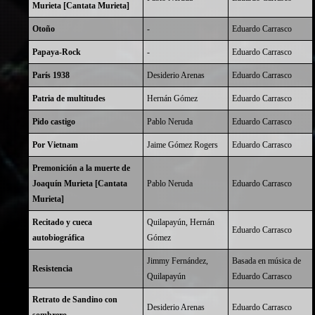
Murieta [Cantata Murieta]
Otoño
-
Eduardo Carrasco
Papaya-Rock
-
Eduardo Carrasco
París 1938
Desiderio Arenas
Eduardo Carrasco
Patria de multitudes
Hernán Gómez
Eduardo Carrasco
Pido castigo
Pablo Neruda
Eduardo Carrasco
Por Vietnam
Jaime Gómez Rogers
Eduardo Carrasco
Premonición a la muerte de
Joaquín Murieta [Cantata
Pablo Neruda
Eduardo Carrasco
Murieta]
Recitado y cueca
Quilapayún,
Hernán
Eduardo Carrasco
autobiográfica
Gómez
Jimmy Fernández,
Basada en música de
Resistencia
Quilapayún
Eduardo Carrasco
Retrato de Sandino con
Desiderio Arenas
Eduardo Carrasco