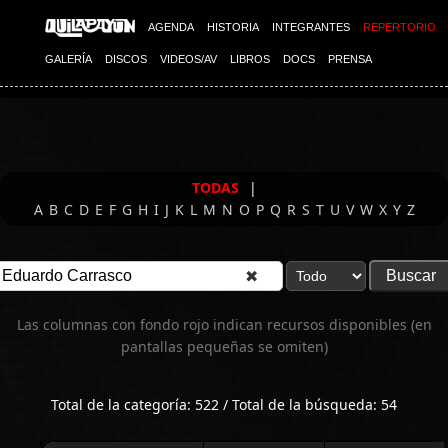
Imagen 01
AGENDA
HISTORIA
INTEGRANTES
REPERTORIO
GALERÍA
DISCOS
VIDEOS/AV
LIBROS
DOCS
PRENSA
TODAS
|
A
B
C
D
E
F
G
H
I
J
K
L
M
N
O
P
Q
R
S
T
U
V
W
X
Y
Z
✖
Las columnas con fondo rojo indican recursos disponibles (en
pantallas pequeñas se omiten)
Total de la categoría: 522 / Total de la búsqueda: 54