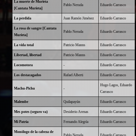
La muerte de Murieta
Pablo Neruda
Eduardo Carrasco
[Cantata Murieta]
La perdida
Juan Ramón Jiménez
Eduardo Carrasco
La rosa de sangre [Cantata
Pablo Neruda
Eduardo Carrasco
Murieta]
La vida total
Patricio Manns
Eduardo Carrasco
Libertad, libertad
Patricio Manns
Eduardo Carrasco
Locomotora
-
Eduardo Carrasco
Los destacagados
Rafael Alberti
Eduardo Carrasco
Hugo Lagos
,
Eduardo
Machu-Pichu
-
Carrasco
Malembe
Quilapayún
Eduardo Carrasco
Mes potes (seguro va)
Desiderio Arenas
Eduardo Carrasco
Mi Patria
Fernando Alegría
Eduardo Carrasco
Monólogo de la cabeza de
Pablo Neruda
Eduardo Carrasco