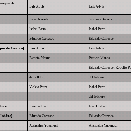
iempos de
Luis Advis
Luis Advis
Pablo Neruda
Gustavo Becerra
Isabel Parra
Isabel Parra
Eduardo Carrasco
Eduardo Carrasco
mpos de América]
Luis Advis
Luis Advis
Patricio Manns
Patricio Manns
-
Eduardo Carrasco
,
Rodolfo Pa
del folklore
del folklore
Violeta Parra
Isabel Parra
-
del folklore
 boca
Juan Gelman
Juan Cedrón
Inédito]
Eduardo Carrasco
Eduardo Carrasco
Atahualpa Yupanqui
Atahualpa Yupanqui