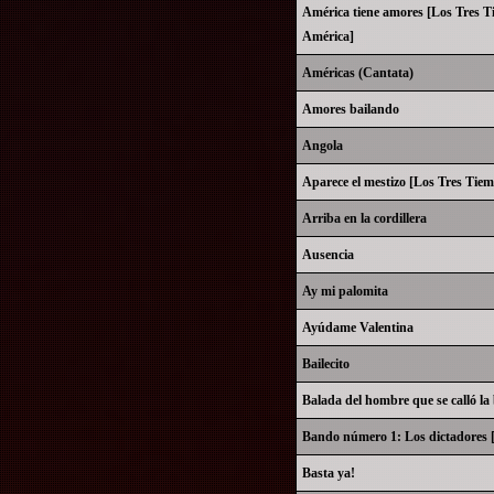
América tiene amores [Los Tres T
América]
Américas (Cantata)
Amores bailando
Angola
Aparece el mestizo [Los Tres Tie
Arriba en la cordillera
Ausencia
Ay mi palomita
Ayúdame Valentina
Bailecito
Balada del hombre que se calló la
Bando número 1: Los dictadores [
Basta ya!