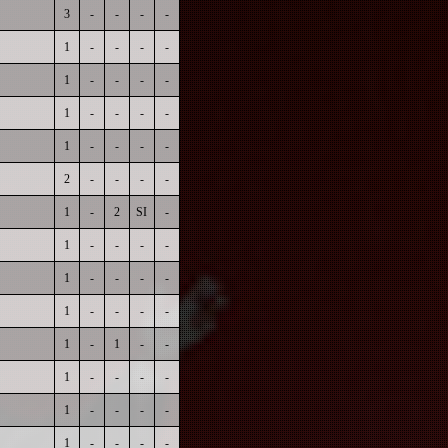
3
-
-
-
-
1
-
-
-
-
1
-
-
-
-
1
-
-
-
-
1
-
-
-
-
2
-
-
-
-
1
-
2
SI
-
1
-
-
-
-
1
-
-
-
-
1
-
-
-
-
1
-
1
-
-
1
-
-
-
-
1
-
-
-
-
1
-
-
-
-