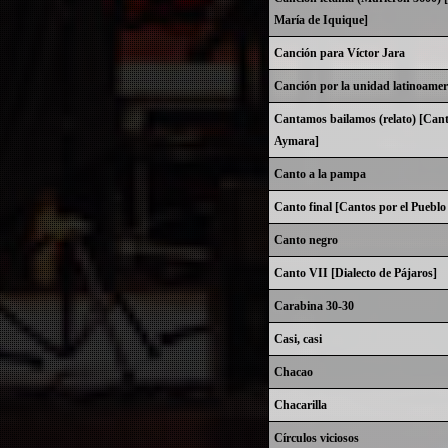
María de Iquique]
Canción para Víctor Jara
Canción por la unidad latinoamer
Cantamos bailamos (relato) [Cant
Aymara]
Canto a la pampa
Canto final [Cantos por el Puebl
Canto negro
Canto VII [Dialecto de Pájaros]
Carabina 30-30
Casi, casi
Chacao
Chacarilla
Círculos viciosos