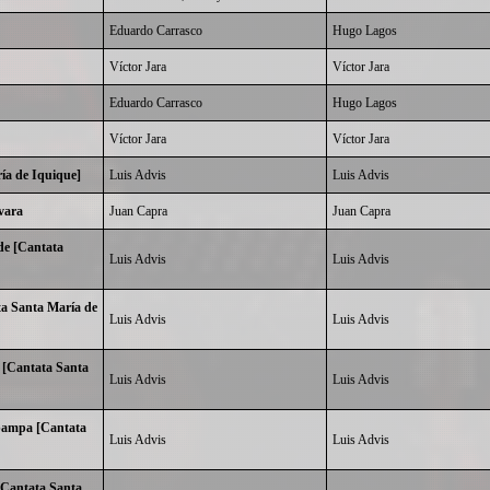
Eduardo Carrasco
Hugo Lagos
Víctor Jara
Víctor Jara
Eduardo Carrasco
Hugo Lagos
Víctor Jara
Víctor Jara
ía de Iquique]
Luis Advis
Luis Advis
vara
Juan Capra
Juan Capra
nde [Cantata
Luis Advis
Luis Advis
a Santa María de
Luis Advis
Luis Advis
 [Cantata Santa
Luis Advis
Luis Advis
 pampa [Cantata
Luis Advis
Luis Advis
[Cantata Santa