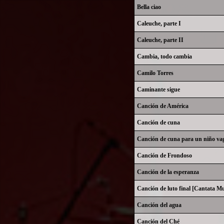
Bella ciao
Caleuche, parte I
Caleuche, parte II
Cambia, todo cambia
Camilo Torres
Caminante sigue
Canción de América
Canción de cuna
Canción de cuna para un niño va
Canción de Frondoso
Canción de la esperanza
Canción de luto final [Cantata Mu
Canción del agua
Canción del Ché