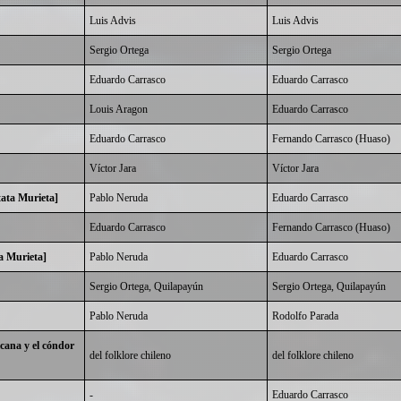
Luis Advis
Luis Advis
Sergio Ortega
Sergio Ortega
Eduardo Carrasco
Eduardo Carrasco
Louis Aragon
Eduardo Carrasco
Eduardo Carrasco
Fernando Carrasco (Huaso)
Víctor Jara
Víctor Jara
ata Murieta]
Pablo Neruda
Eduardo Carrasco
Eduardo Carrasco
Fernando Carrasco (Huaso)
a Murieta]
Pablo Neruda
Eduardo Carrasco
Sergio Ortega, Quilapayún
Sergio Ortega, Quilapayún
Pablo Neruda
Rodolfo Parada
cana y el cóndor
del folklore chileno
del folklore chileno
-
Eduardo Carrasco