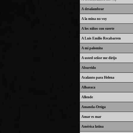
A desalambrar
A la mina no voy
A los niños con suerte
A Luis Emilio Recabarren
A mi palomita
A usted señor me dirijo
Aburrido
Acalanto para Helena
Alharaca
Allende
Amanda-Ortiga
Amar es mar
América latina