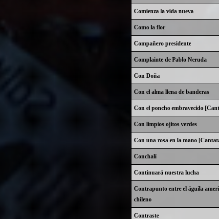
Comienza la vida nueva
Como la flor
Compañero presidente
Complainte de Pablo Neruda
Con Doña
Con el alma llena de banderas
Con el poncho embravecido [Cant
Con limpios ojitos verdes
Con una rosa en la mano [Cantat
Conchalí
Continuará nuestra lucha
Contrapunto entre el águila ameri
chileno
Contraste