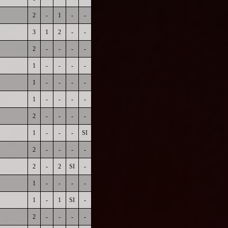
2
-
1
-
-
3
1
2
-
-
2
-
-
-
-
1
-
-
-
-
1
-
-
-
-
1
-
-
-
-
2
-
-
-
-
1
-
-
-
SI
2
-
-
-
-
2
-
2
SI
-
1
-
-
-
-
1
-
1
SI
-
2
-
-
-
-