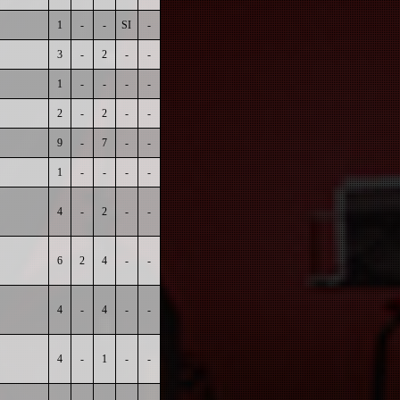
1
-
-
SI
-
3
-
2
-
-
1
-
-
-
-
2
-
2
-
-
9
-
7
-
-
1
-
-
-
-
4
-
2
-
-
6
2
4
-
-
4
-
4
-
-
4
-
1
-
-