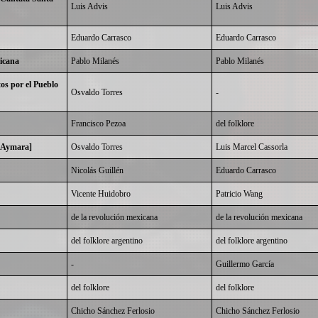
Luis Advis
Luis Advis
Eduardo Carrasco
Eduardo Carrasco
icana
Pablo Milanés
Pablo Milanés
os por el Pueblo
Osvaldo Torres
-
Francisco Pezoa
del folklore
o Aymara]
Osvaldo Torres
Luis Marcel Cassorla
Nicolás Guillén
Eduardo Carrasco
Vicente Huidobro
Patricio Wang
de la revolución mexicana
de la revolución mexicana
del folklore argentino
del folklore argentino
-
Guillermo García
del folklore
del folklore
Chicho Sánchez Ferlosio
Chicho Sánchez Ferlosio