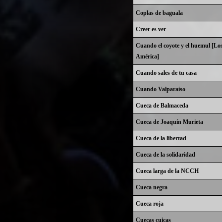
Coplas de baguala
Creer es ver
Cuando el coyote y el huemul [Lo
América]
Cuando sales de tu casa
Cuando Valparaíso
Cueca de Balmaceda
Cueca de Joaquín Murieta
Cueca de la libertad
Cueca de la solidaridad
Cueca larga de la NCCH
Cueca negra
Cueca roja
Cuecas cuicas