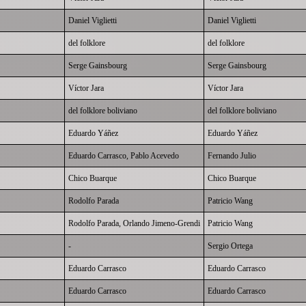
Daniel Viglietti
Daniel Viglietti
del folklore
del folklore
Serge Gainsbourg
Serge Gainsbourg
Víctor Jara
Víctor Jara
del folklore boliviano
del folklore boliviano
Eduardo Yáñez
Eduardo Yáñez
Eduardo Carrasco
, Pablo Acevedo
Fernando Julio
Chico Buarque
Chico Buarque
Rodolfo Parada
Patricio Wang
Rodolfo Parada
, Orlando Jimeno-Grendi
Patricio Wang
-
Sergio Ortega
Eduardo Carrasco
Eduardo Carrasco
Eduardo Carrasco
Eduardo Carrasco