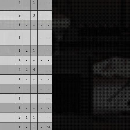
4
-
1
-
-
2
-
3
-
-
1
-
-
-
-
1
-
-
-
-
1
2
1
-
-
1
-
-
-
-
4
2
4
-
-
1
-
-
-
-
2
-
1
-
-
1
-
-
-
-
1
-
-
-
-
2
1
1
-
-
1
-
1
-
SI