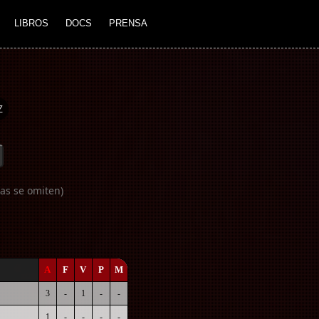
LIBROS
DOCS
PRENSA
Z
as se omiten)
A
F
V
P
M
3
-
1
-
-
1
-
-
-
-