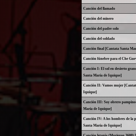
Canción del llamado
Canción del minero
Canción del padre solo
Canción del soldado
Canción final [Cantata Santa Mar
Canción fúnebre para el Che Gue
Canción I: El sol en desierto gra
Santa María de Iquique]
Canción II: Vamos mujer [Cantat
Iquique]
Canción III: Soy obrero pampino
María de Iquique]
Canción IV: A los hombres de la
Santa María de Iquique]
Canción letanía (Murieron 3600) 