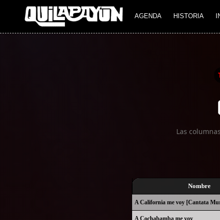
Imagen 01
Imagen 02
AGENDA
HISTORIA
I
Las columnas
Nombre
A California me voy [Cantata Mur
A Cochabamba me voy