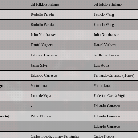
del folklore italiano
del folklore italiano
Rodolfo Parada
Patricio Wang
Rodolfo Parada
Patricio Wang
Julio Numhauser
Julio Numhauser
Daniel Viglietti
Daniel Viglietti
Eduardo Carrasco
Guillermo García
Jaime Silva
Luis Advis
Eduardo Carrasco
Fernando Carrasco (Huaso)
go
Víctor Jara
Víctor Jara
Lope de Vega
Federico García Vigil
-
Eduardo Carrasco
rieta]
Pablo Neruda
Eduardo Carrasco
-
Eduardo Carrasco
Carlos Puebla, Jimmy Fernández
Carlos Puebla