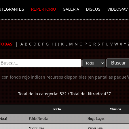
NTEGRANTES
REPERTORIO
GALERÍA
DISCOS
VIDEOS/AV
TODAS
|
A
B
C
D
E
F
G
H
I
J
K
L
M
N
O
P
Q
R
S
T
U
V
W
X
Y
 con fondo rojo indican recursos disponibles (en pantallas pequeñ
Total de la categoría: 522 / Total del filtrado: 437
Texto
Música
ieta]
Pablo Neruda
Hugo Lagos
Víctor Jara
Víctor Jara