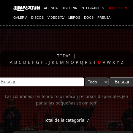
Imagen 01
AGENDA
HISTORIA
INTEGRANTES
REPERTORIO
GALERÍA
DISCOS
VIDEOS/AV
LIBROS
DOCS
PRENSA
TODAS
|
A
B
C
D
E
F
G
H
I
J
K
L
M
N
O
P
Q
R
S
T
U
V
W
X
Y
Z
Las columnas con fondo rojo indican recursos disponibles (en
pantallas pequeñas se omiten)
Total de la categoría: 7