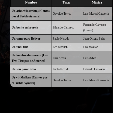
Nombre
Texto
Música
Un achachila (relato) [Cantos
Osvaldo Torres
Luis Marcel Cassorla
por el Pueblo Aymara]
Fernando Carrasco
Un besito en la oreja
Eduardo Carrasco
(Huaso)
Un canto para Bolívar
Pablo Neruda
Juan Orrego Salas
Un final feliz
Leo Masliah
Leo Masliah
Un hombre desterrado [Los
Luis Advis
Luis Advis
Tres Tiempos de América]
Un son para Cuba
Pablo Neruda
Eduardo Carrasco
Uywir Mallkus [Cantos por
Osvaldo Torres
Luis Marcel Cassorla
el Pueblo Aymara]