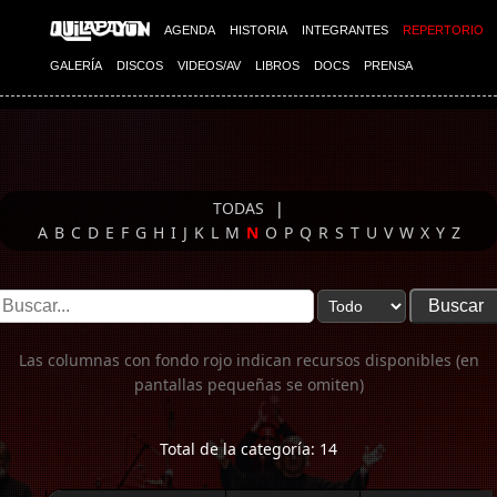
Imagen 01
AGENDA
HISTORIA
INTEGRANTES
REPERTORIO
GALERÍA
DISCOS
VIDEOS/AV
LIBROS
DOCS
PRENSA
TODAS
|
A
B
C
D
E
F
G
H
I
J
K
L
M
N
O
P
Q
R
S
T
U
V
W
X
Y
Z
Las columnas con fondo rojo indican recursos disponibles (en
pantallas pequeñas se omiten)
Total de la categoría: 14