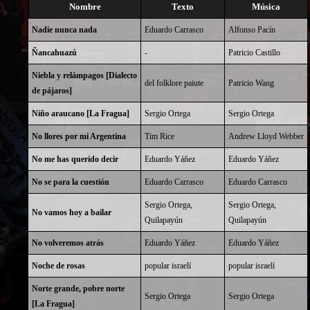
Nombre
Texto
Música
Nadie nunca nada
Eduardo Carrasco
Alfonso Pacín
Ñancahuazú
-
Patricio Castillo
Niebla y relámpagos [Dialecto
del folklore paiute
Patricio Wang
de pájaros]
Niño araucano [La Fragua]
Sergio Ortega
Sergio Ortega
No llores por mi Argentina
Tim Rice
Andrew Lloyd Webber
No me has querido decir
Eduardo Yáñez
Eduardo Yáñez
No se para la cuestión
Eduardo Carrasco
Eduardo Carrasco
Sergio Ortega,
Sergio Ortega,
No vamos hoy a bailar
Quilapayún
Quilapayún
No volveremos atrás
Eduardo Yáñez
Eduardo Yáñez
Noche de rosas
popular israelí
popular israelí
Norte grande, pobre norte
Sergio Ortega
Sergio Ortega
[La Fragua]