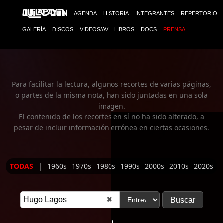
Imagen 01
AGENDA
HISTORIA
INTEGRANTES
REPERTORIO
GALERÍA
DISCOS
VIDEOS/AV
LIBROS
DOCS
PRENSA
Para facilitar la lectura, algunos recortes de varias páginas,
o partes de la misma nota, han sido juntadas en una sola
imagen.
El contenido de los recortes en sí no ha sido alterado, a
pesar de incluir información errónea en ciertas ocasiones.
TODAS
|
1960s
1970s
1980s
1990s
2000s
2010s
2020s
✖