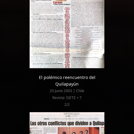
El polémico reencuentro del
Quilapayún
20 Junio 2003 | Chile
Revista: SIETE + 7
2/2