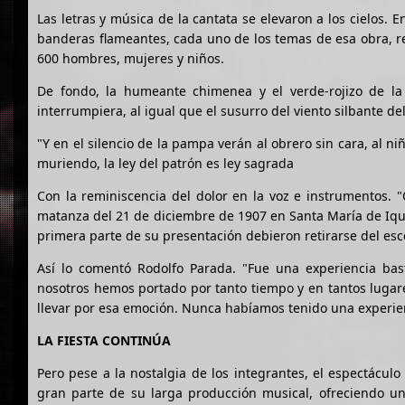
Las letras y música de la cantata se elevaron a los cielos.
banderas flameantes, cada uno de los temas de esa obra, re
600 hombres, mujeres y niños.
De fondo, la humeante chimenea y el verde-rojizo de l
interrumpiera, al igual que el susurro del viento silbante de
"Y en el silencio de la pampa verán al obrero sin cara, al niñ
muriendo, la ley del patrón es ley sagrada
Con la reminiscencia del dolor en la voz e instrumentos. "Q
matanza del 21 de diciembre de 1907 en Santa María de Iqui
primera parte de su presentación debieron retirarse del esce
Así lo comentó Rodolfo Parada. "Fue una experiencia ba
nosotros hemos portado por tanto tiempo y en tantos lugare
llevar por esa emoción. Nunca habíamos tenido una experie
LA FIESTA CONTINÚA
Pero pese a la nostalgia de los integrantes, el espectácul
gran parte de su larga producción musical, ofreciendo un