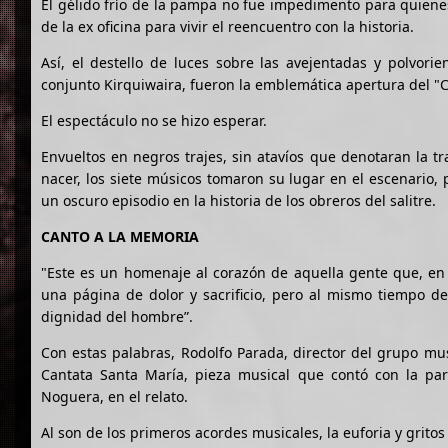
El gélido frío de la pampa no fue impedimento para quienes
de la ex oficina para vivir el reencuentro con la historia.
Así, el destello de luces sobre las avejentadas y polvori
conjunto Kirquiwaira, fueron la emblemática apertura del "C
El espectáculo no se hizo esperar.
Envueltos en negros trajes, sin atavíos que denotaran la tr
nacer, los siete músicos tomaron su lugar en el escenario, 
un oscuro episodio en la historia de los obreros del salitre.
CANTO A LA MEMORIA
"Este es un homenaje al corazón de aquella gente que, en 
una página de dolor y sacrificio, pero al mismo tiempo de 
dignidad del hombre”.
Con estas palabras, Rodolfo Parada, director del grupo mus
Cantata Santa María, pieza musical que contó con la parti
Noguera, en el relato.
Al son de los primeros acordes musicales, la euforia y grito