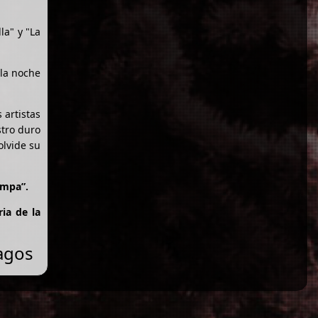
la" y "La
 la noche
 artistas
stro duro
olvide su
ampa”.
ia de la
Lagos