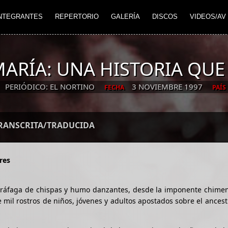
NTEGRANTES
REPERTORIO
GALERÍA
DISCOS
VIDEOS/AV
MARÍA: UNA HISTORIA QUE
PERIÓDICO: EL NORTINO
3 NOVIEMBRE 1997
FECHA
PAÍS
TRANSCRITA/TRADUCIDA
res
a ráfaga de chispas y humo danzantes, desde la imponente chimen
e mil rostros de niños, jóvenes y adultos apostados sobre el ancest