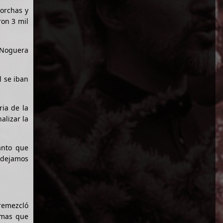
torchas y
ron 3 mil
 Noguera
l se iban
ria de la
alizar la
anto que
s dejamos
tremezcló
emas que