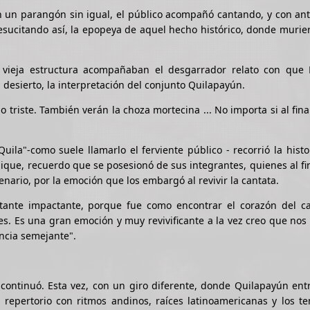
 En un parangón sin igual, el público acompañó cantando, y con an
sucitando así, la epopeya de aquel hecho histórico, donde murie
a vieja estructura acompañaban el desgarrador relato con que
l desierto, la interpretación del conjunto Quilapayún.
o triste. También verán la choza mortecina ... No importa si al fina
uila"-como suele llamarlo el ferviente público - recorrió la histo
que, recuerdo que se posesionó de sus integrantes, quienes al fin
nario, por la emoción que los embargó al revivir la cantata.
stante impactante, porque fue como encontrar el corazón del c
s. Es una gran emoción y muy revivificante a la vez creo que no
ncia semejante".
o continuó. Esta vez, con un giro diferente, donde Quilapayún en
 repertorio con ritmos andinos, raíces latinoamericanas y los t