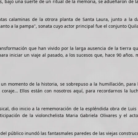
, bajo una suerte de un ritual de la memoria, se adueñaron de l
entas calaminas de la otrora planta de Santa Laura, junto a la 
anto a la pampa", sonata cuyo actor principal fue el conjunto Qui
ansformación que han vivido por la larga ausencia de la tierra qu
para iniciar un viaje al pasado, a los sucesos que, hace 90 años.
un momento de la historia, se sobrepuso a la humillación, para 
coraje... Ellos están con nosotros aquí, para recordarnos la luc
ical, dio inicio a la rememoración de la espléndida obra de Luis 
cipación de la violonchelista Maria Gabriela Olivares y el acto
s del público inundó las fantasmales paredes de las viejas construc