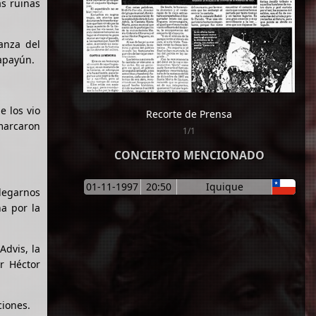
as ruinas
danza del
lapayún.
e los vio
Recorte de Prensa
 marcaron
1/1
CONCIERTO MENCIONADO
01-11-1997
20:50
Iquique
legarnos
ha por la
Advis, la
r Héctor
ciones.