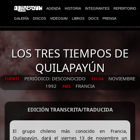
AGENDA
HISTORIA
INTEGRANTES
REPERTORIO
GALERÍA
DISCOS
VIDEOS/AV
LIBROS
DOCS
PRENSA
LOS TRES TIEMPOS DE
QUILAPAYÚN
PERIÓDICO: DESCONOCIDO
NOVIEMBRE
FUENTE
FECHA
1992
FRANCIA
PAÍS
EDICIÓN TRANSCRITA/TRADUCIDA
El grupo chileno más conocido en Francia,
Quilapayún, dará el viernes 13 de noviembre un