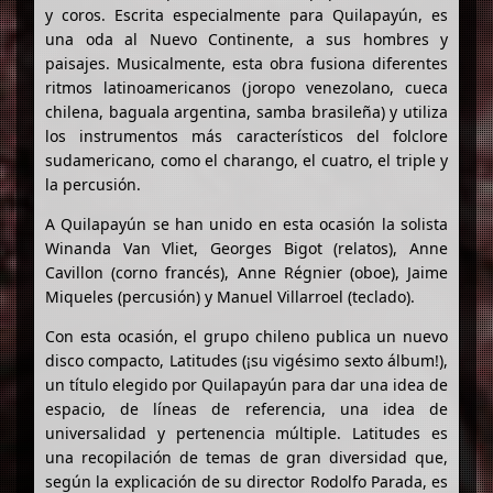
y coros. Escrita especialmente para Quilapayún, es
una oda al Nuevo Continente, a sus hombres y
paisajes. Musicalmente, esta obra fusiona diferentes
ritmos latinoamericanos (joropo venezolano, cueca
chilena, baguala argentina, samba brasileña) y utiliza
los instrumentos más característicos del folclore
sudamericano, como el charango, el cuatro, el triple y
la percusión.
A Quilapayún se han unido en esta ocasión la solista
Winanda Van Vliet, Georges Bigot (relatos), Anne
Cavillon (corno francés), Anne Régnier (oboe), Jaime
Miqueles (percusión) y Manuel Villarroel (teclado).
Con esta ocasión, el grupo chileno publica un nuevo
disco compacto, Latitudes (¡su vigésimo sexto álbum!),
un título elegido por Quilapayún para dar una idea de
espacio, de líneas de referencia, una idea de
universalidad y pertenencia múltiple. Latitudes es
una recopilación de temas de gran diversidad que,
según la explicación de su director Rodolfo Parada, es