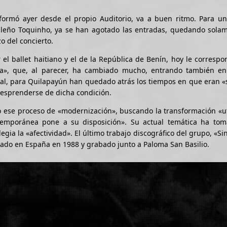
ormó ayer desde el propio Auditorio, va a buen ritmo. Para un
ileño Toquinho, ya se han agotado las entradas, quedando solam
o del concierto.
 el ballet haitiano y el de la República de Benín, hoy le corresp
ia», que, al parecer, ha cambiado mucho, entrando también en
val, para Quilapayún han quedado atrás los tiempos en que eran 
desprenderse de dicha condición.
ció ese proceso de «modernización», buscando la transformación «u
ntemporánea pone a su disposición». Su actual temática ha to
gia la «afectividad». El último trabajo discográfico del grupo, «Si
itado en España en 1988 y grabado junto a Paloma San Basilio.