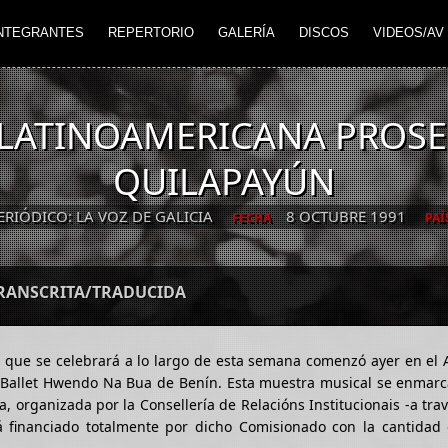
NTEGRANTES
REPERTORIO
GALERÍA
DISCOS
VIDEOS/AV
A LATINOAMERICANA PROS
QUILAPAYÚN
ERIÓDICO: LA VOZ DE GALICIA
8 OCTUBRE 1991
FECHA
PAÍ
TRANSCRITA/TRADUCIDA
a que se celebrará a lo largo de esta semana comenzó ayer en el 
 el Ballet Hwendo Na Bua de Benín. Esta muestra musical se enmar
, organizada por la Consellería de Relacións Institucionais -a tra
tá financiado totalmente por dicho Comisionado con la cantidad 