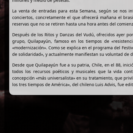
millones y medio de pesetas.
La venta de entradas para esta Semana, según se nos inf
conciertos, concretamente el que ofrecerá mañana el bras
reservas que no se retiren hasta una hora antes del comienz
Después de los Ritos y Danzas del Vudú, ofrecidos ayer por
grupo, Quilapayún, famoso en los tiempos de «resistenc
«modernización». Como se explica en el programa del Festi
de solidaridad», y actualmente manifiestan su voluntad de 
Desde que Quilapayún fue a su patria, Chile, en el 88, ini
todos los recursos poéticos y musicales que la vida co
concepción «más universalista» en su tratamiento, que privile
los tres tiempos de América», del chileno Luis Advis, fue ed