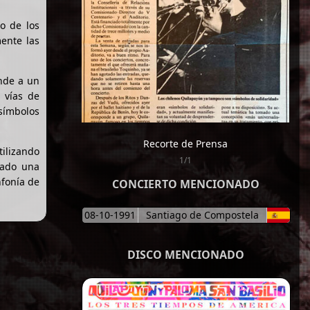
o de los
ente las
onde a un
 vías de
«símbolos
Recorte de Prensa
tilizando
1/1
mado una
nfonía de
CONCIERTO MENCIONADO
08-10-1991
Santiago de Compostela
DISCO MENCIONADO