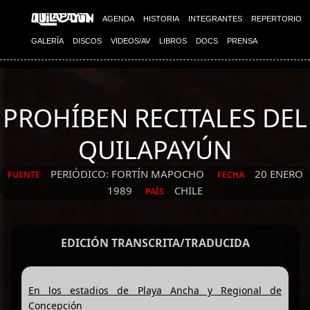
AGENDA
HISTORIA
INTEGRANTES
REPERTORIO
GALERÍA
DISCOS
VIDEOS/AV
LIBROS
DOCS
PRENSA
PROHÍBEN RECITALES DEL
QUILAPAYÚN
PERIÓDICO: FORTÍN MAPOCHO
20 ENERO
FUENTE
FECHA
1989
CHILE
PAÍS
EDICIÓN TRANSCRITA/TRADUCIDA
En los estadios de Playa Ancha y Regional de
Concepción