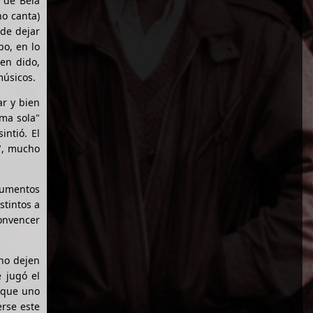
 de Bela
no canta)
 de dejar
po, en lo
en dido,
músicos.
ar y bien
ma sola"
intió. El
", mucho
trumentos
stintos a
onvencer
no dejen
e jugó el
o que uno
erse este