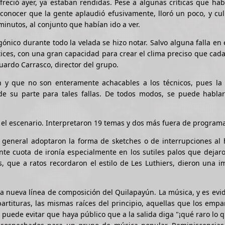
freció ayer, ya estaban rendidas. Pese a algunas críticas que ha
conocer que la gente aplaudió efusivamente, lloró un poco, y cu
inutos, al conjunto que habían ido a ver.
gónico durante todo la velada se hizo notar. Salvo alguna falla en 
tices, con una gran capacidad para crear el clima preciso que cad
uardo Carrasco, director del grupo.
ón y que no son enteramente achacables a los técnicos, pues la
 de su parte para tales fallas. De todos modos, se puede habla
e el escenario. Interpretaron 19 temas y dos más fuera de program
 general adoptaron la forma de sketches o de interrupciones al 
te cuota de ironía especialmente en los sutiles palos que dejar
, que a ratos recordaron el estilo de Les Luthiers, dieron una 
 la nueva línea de composición del Quilapayún. La música, y es evi
partituras, las mismas raíces del principio, aquellas que los emp
 puede evitar que haya público que a la salida diga "¡qué raro lo 