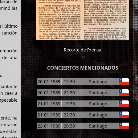
blaron de
lminó las
el último
a canción
Recorte de Prensa
 emoción
r de una
1/1
CONCIERTOS MENCIONADOS
a.
20-01-1989
19:30
Santiago
hablante
20-01-1989
22:30
Santiago
on caer a
impecable
21-01-1989
19:30
Santiago
21-01-1989
22:30
Santiago
dente, ha
arentaron
22-01-1989
20:30
Santiago
que están