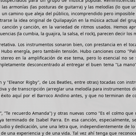
insospechados para un grupo de música popular. Reminiscencias
as armonías (las posturas de guitarra) y las melodías (lo que u
Es un camino que aleja del público, incomprendido pero imposible
arse la idea original de Quilapayún en la música actual del gru
 canción y canción, en la variedad de ritmos usados. Hemos apr
ncias (la cumbia, la guajira, la salsa, el rock), parecen decir los 
etativa. Los instrumentos sonaron bien, con prestancia en el toc
o. Hubo energía, pero también tensión. Hubo canciones como "Pal
tereo en la amplificación de ese tema, pero lo esencial no se s
mpletamente desconcentrado al entregar el buen tema "La mano
h y "Eleanor Rigby", de Los Beatles, entre otras) tocadas con ins
tiva y de transcripción (arreglar una melodía para instrumentos di
 éxito aquí por el Barroco Andino antes, y que no terminan de c
a”, ”Te recuerdo Amanda") y otras nuevas como "Es el colmo que 
 ya terminado de Isabel Parra. En esa canción, especialmente, s
studio y dedicación, une una letra que, independientemente de l
o de una experiencia y de una vida. Tal vez ahí tenga que reconoc