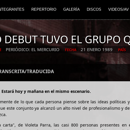
NTEGRANTES
REPERTORIO
GALERÍA
DISCOS
VIDEOS/AV
 DEBUT TUVO EL GRUPO 
PERIÓDICO: EL MERCURIO
21 ENERO 1989
E
FECHA
PAÍS
TRANSCRITA/TRADUCIDA
ia. Estará hoy y mañana en el mismo escenario.
mente de lo que cada persona piense sobre las ideas políticas y
e este conjunto ya alcanzó un alto nivel de profesionalismo y d
zca.
arta", de Violeta Parra, las casi 800 personas presentes en e