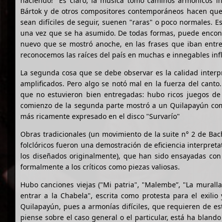
haciendo!" Es claro, la música tomó caminos armónicos 
Bártok y de otros compositores contemporáneos hacen que l
sean difíciles de seguir, suenen "raras" o poco normales. 
una vez que se ha asumido. De todas formas, puede encontr
nuevo que se mostró anoche, en las frases que iban entre
reconocemos las raíces del país en muchas e innegables influe
La segunda cosa que se debe observar es la calidad interpr
amplificados. Pero algo se notó mal en la fuerza del cant
que no estuvieron bien entregadas: hubo ricos juegos de s
comienzo de la segunda parte mostró a un Quilapayún co
más ricamente expresado en el disco "Survarío"
Obras tradicionales (un movimiento de la suite n° 2 de Bac
folclóricos fueron una demostración de eficiencia interpreta
los diseñados originalmente), que han sido ensayadas con
formalmente a los críticos como piezas valiosas.
Hubo canciones viejas ("Mi patria", "Malembe”, "La murall
entrar a la Chabela", escrita como protesta para el exilio
Quilapayún, pues a armonías difíciles, que requieren de e
piense sobre el caso general o el particular, está ha bland