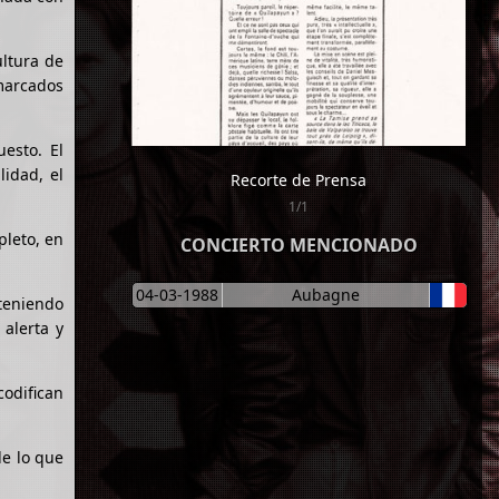
ultura de
 marcados
esto. El
idad, el
Recorte de Prensa
1/1
pleto, en
CONCIERTO MENCIONADO
04-03-1988
Aubagne
nteniendo
 alerta y
codifican
de lo que