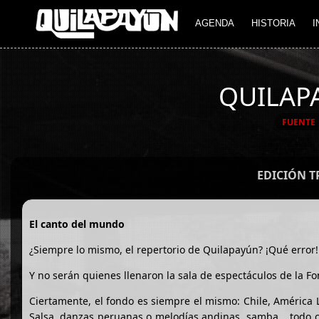
AGENDA
HISTORIA
I
QUILAPA
FUENTE
EDICIÓN 
El canto del mundo
¿Siempre lo mismo, el repertorio de Quilapayún? ¡Qué error!
Y no serán quienes llenaron la sala de espectáculos de la 
Ciertamente, el fondo es siempre el mismo: Chile, América L
Salsa, danzas peruanas o melodías andinas, samba... todo 