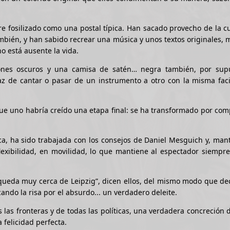
ore fosilizado como una postal típica. Han sacado provecho de la c
ambién, y han sabido recrear una música y unos textos originales,
o está ausente la vida.
ones oscuros y una camisa de satén… negra también, por supu
z de cantar o pasar de un instrumento a otro con la misma facil
que uno habría creído una etapa final: se ha transformado por com
ca, ha sido trabajada con los consejos de Daniel Mesguich y, ma
flexibilidad, en movilidad, lo que mantiene al espectador siempre
o queda muy cerca de Leipzig”, dicen ellos, del mismo modo que de
ando la risa por el absurdo... un verdadero deleite.
las fronteras y de todas las políticas, una verdadera concreción 
a felicidad perfecta.