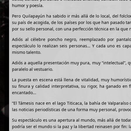
humor y poesía.
Pero Quilapayún ha sabido ir más allá de lo local, del folcl
su país de acogida, de los países por los que han pasado t
por su sello personal, con una perfección técnica en la que n
Adiós al célebre poncho negro, reemplazado por pantal
espectáculo lo realizan seis personas… Y cada uno es capa
mismo talento.
Adiós a aquella presentación muy pura, muy “intelectual”, 
paralelo al vestuario.
La puesta en escena está llena de vitalidad, muy humorísti
su finura y calidad interpretativa, su rigor, ha ganado en 
encantado...
“El Támesis nace en el lago Titicaca, la bahía de Valparaís
las noticias periodísticas de una forma muy personal, provoc
Su espectáculo es una apertura al mundo, más allá de todas 
podría ser el mundo si la paz y la libertad reinasen por fin: l