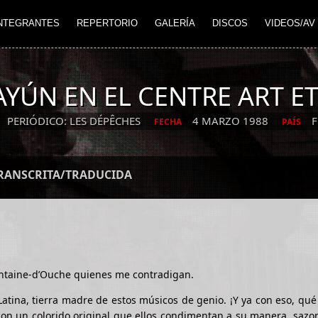
NTEGRANTES
REPERTORIO
GALERÍA
DISCOS
VIDEOS/AV
YÚN EN EL CENTRE ART ET
PERIÓDICO: LES DÉPÊCHES
4 MARZO 1988
F
FECHA
PAÍS
TRANSCRITA/TRADUCIDA
Fontaine-d’Ouche quienes me contradigan.
atina, tierra madre de estos músicos de genio. ¡Y ya con eso, qué
con un colorido original que ellos condimentan a su manera, saz