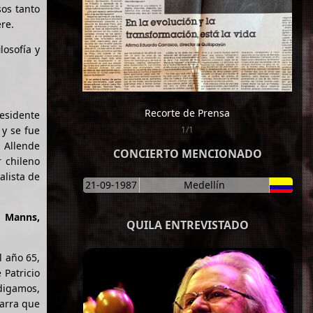
sos tanto
re.
losofía y
Recorte de Prensa
esidente
 y se fue
1/1
 Allende
CONCIERTO MENCIONADO
r chileno
alista de
21-09-1987
Medellín
o Manns,
QUILA ENTREVISTADO
l año 65,
 Patricio
 digamos,
Parra que