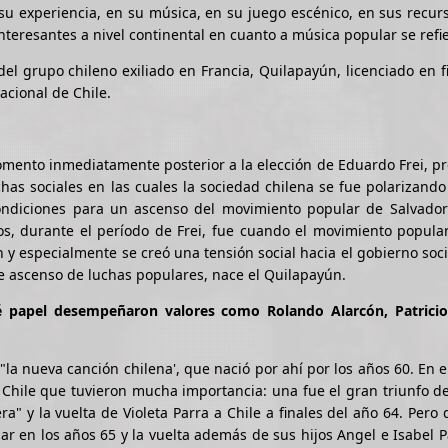
 su experiencia, en su música, en su juego escénico, en sus recur
nteresantes a nivel continental en cuanto a música popular se refie
del grupo chileno exiliado en Francia, Quilapayún, licenciado en fi
acional de Chile.
ento inmediatamente posterior a la elección de Eduardo Frei, pr
has sociales en las cuales la sociedad chilena se fue polarizando
ondiciones para un ascenso del movimiento popular de Salvador
os, durante el período de Frei, fue cuando el movimiento popula
 y especialmente se creó una tensión social hacia el gobierno soci
de ascenso de luchas populares, nace el Quilapayún.
é papel desempeñaron valores como Rolando Alarcón, Patrici
la nueva canción chilena', que nació por ahí por los años 60. En e
Chile que tuvieron mucha importancia: una fue el gran triunfo de
a" y la vuelta de Violeta Parra a Chile a finales del año 64. Pero
ar en los años 65 y la vuelta además de sus hijos Angel e Isabel 