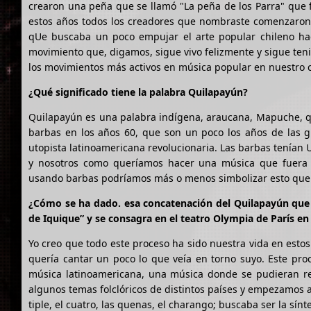
crearon una peña que se llamó "La peña de los Parra" que f
estos años todos los creadores que nombraste comenzaron 
qUe buscaba un poco empujar el arte popular chileno hac
movimiento que, digamos, sigue vivo felizmente y sigue ten
los movimientos más activos en música popular en nuestro 
¿Qué significado tiene la palabra Quilapayún?
Quilapayún es una palabra indígena, araucana, Mapuche, qu
barbas en los años 60, que son un poco los años de las gu
utopista latinoamericana revolucionaria. Las barbas tenían
y nosotros como queríamos hacer una música que fuera 
usando barbas podríamos más o menos simbolizar esto que
¿Cómo se ha dado. esa concatenación del Quilapayún que s
de Iquique” y se consagra en el teatro Olympia de París en e
Yo creo que todo este proceso ha sido nuestra vida en esto
quería cantar un poco lo que veía en torno suyo. Este pro
música latinoamericana, una música donde se pudieran re
algunos temas folclóricos de distintos países y empezamos 
tiple, el cuatro, las quenas, el charango; buscaba ser la sínt