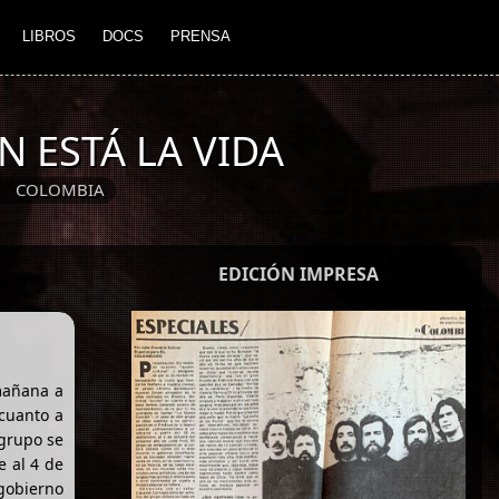
LIBROS
DOCS
PRENSA
 ESTÁ LA VIDA
COLOMBIA
EDICIÓN IMPRESA
 mañana a
cuanto a
grupo se
e al 4 de
gobierno