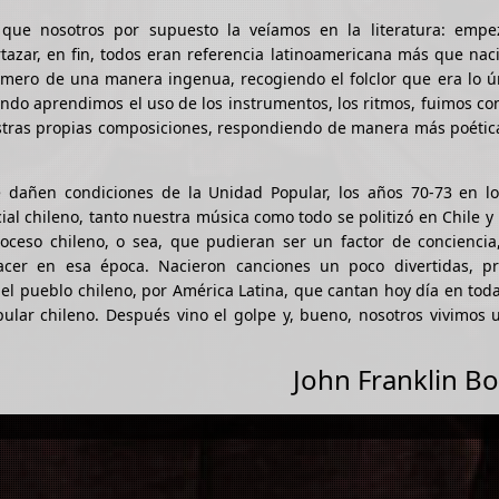
que nosotros por supuesto la veíamos en la literatura: emp
azar, en fin, todos eran referencia latinoamericana más que nac
imero de una manera ingenua, recogiendo el folclor que era lo ú
do aprendimos el uso de los instrumentos, los ritmos, fuimos co
tras propias composiciones, respondiendo de manera más poética,
 dañen condiciones de la Unidad Popular, los años 70-73 en lo
ial chileno, tanto nuestra música como todo se politizó en Chile y
ceso chileno, o sea, que pudieran ser un factor de conciencia,
acer en esa época. Nacieron canciones un poco divertidas, p
el pueblo chileno, por América Latina, que cantan hoy día en tod
pular chileno. Después vino el golpe y, bueno, nosotros vivimos
John Franklin Bo