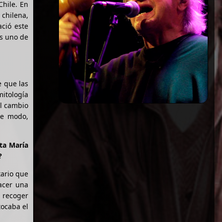
Chile. En
chilena,
ció este
es uno de
e que las
mitología
el cambio
se modo,
ta María
?
tario que
acer una
 recoger
tocaba el