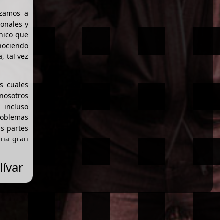
ezamos a
ionales y
nico que
nociendo
 tal vez
s cuales
 nosotros
 incluso
roblemas
as partes
 una gran
lívar