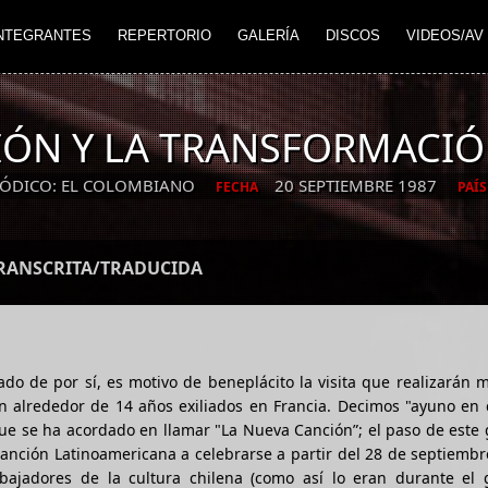
NTEGRANTES
REPERTORIO
GALERÍA
DISCOS
VIDEOS/AV
IÓN Y LA TRANSFORMACIÓN
IÓDICO: EL COLOMBIANO
20 SEPTIEMBRE 1987
FECHA
PAÍS
TRANSCRITA/TRADUCIDA
ado de por sí, es motivo de beneplácito la visita que realizarán
n alrededor de 14 años exiliados en Francia. Decimos "ayuno en 
e se ha acordado en llamar "La Nueva Canción”; el paso de este 
canción Latinoamericana a celebrarse a partir del 28 de septiembr
ajadores de la cultura chilena (como así lo eran durante el 