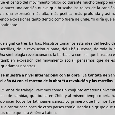
ue el centro del movimiento folclórico durante mucho tiempo en 
a hacer una canción nueva que buscaba las raíces de la canción 
ia una expresión más alta, más poética, más profunda y así na
iendo expresiones tanto dentro como fuera de Chile. Yo diría que 
continente.
e significa tres barbas. Nosotros tomamos esta idea del hecho d
errillas, de la revolución cubana, del Ché Guevara, de toda la 
 Una simbología revolucionaria, la barba era como el que buscaba 
también expresión del movimiento social, pensamos que de e
 queríamos nosotros.
e muestra a nivel internacional con la obra "La Cantata de San
l año 84 con el estreno de la obra "La revolución y las estrellas”
s 21 años de trabajo. Partimos como un conjunto amateur universi
ceso de cambiar, que bullía en Chile y al mismo tiempo quería h
conocer todos los latinoamericanos. Lo primero que hicimos fue
así a cantar canciones de otros países configurando un grupo que 
esis de lo que era América Latina.