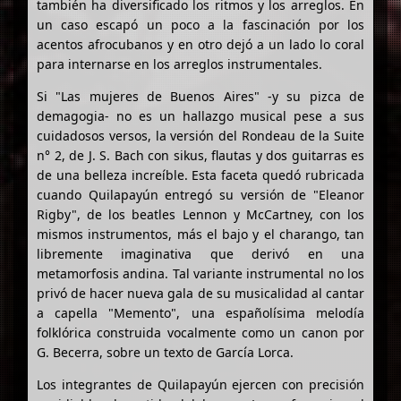
también ha diversificado los ritmos y los arreglos. En
un caso escapó un poco a la fascinación por los
acentos afrocubanos y en otro dejó a un lado lo coral
para internarse en los arreglos instrumentales.
Si "Las mujeres de Buenos Aires" -y su pizca de
demagogia- no es un hallazgo musical pese a sus
cuidadosos versos, la versión del Rondeau de la Suite
n° 2, de J. S. Bach con sikus, flautas y dos guitarras es
de una belleza increíble. Esta faceta quedó rubricada
cuando Quilapayún entregó su versión de "Eleanor
Rigby", de los beatles Lennon y McCartney, con los
mismos instrumentos, más el bajo y el charango, tan
libremente imaginativa que derivó en una
metamorfosis andina. Tal variante instrumental no los
privó de hacer nueva gala de su musicalidad al cantar
a capella "Memento", una españolísima melodía
folklórica construida vocalmente como un canon por
G. Becerra, sobre un texto de García Lorca.
Los integrantes de Quilapayún ejercen con precisión