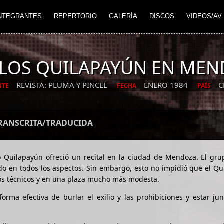
NTEGRANTES
REPERTORIO
GALERÍA
DISCOS
VIDEOS/AV
LOS QUILAPAYÚN EN ME
REVISTA: PLUMA Y PINCEL
ENERO 1984
C
NTE
FECHA
PAÍS
TRANSCRITA/TRADUCIDA
o Quilapayún ofreció un recital en la ciudad de Mendoza. El gru
do en todos los aspectos. Sin embargo, esto no impidió que el Q
sos técnicos y en una plaza mucho más modesta.
ma efectiva de burlar el exilio y las prohibiciones y estar jun