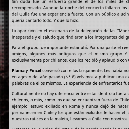
Sin duda fue un esfuerzo grande el de los miles de ch
recompensado. Aunque la noche del concierto fallaron los 
del Quila fue una experiencia fuerte. Con un público alucin
quería cantarlo todo. Y que lo hizo.
La aparición en el escenario de la delegación de las "Ma
inesperada y el saludo que rindieron a los integrantes del 
Para el grupo fue importante estar ahí. Por una parte el re
amigos, algunos más antiguos que el mismo grupo Y p
exclusivamente por chilenos, que los recibió y aplaudió con
Pluma y Pincel
conversó con ellos largamente. Les habíamos
en agosto del año pasado (N° 8) volvimos a publicar una ex
palabras de ellos mismos. La experiencia de enfrentarlos fu
Culturalmente no hay diferencia entre estar dentro o fuera 
chilenos, o más, como los que se encuentran fuera de Chile. 
ejemplo, estuvo exiliado en Roma y nunca dejó de hacer 
permanecen en Chile y los que están exiliados le hacen el 
nuestras rai-ces en la maleta, llevamos a Chile con nosotro