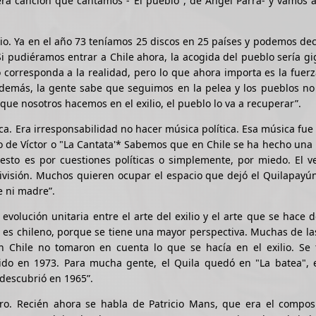
era canción que cantamos -"El pueblo", de Angel Parra- y vamos a
io. Ya en el año 73 teníamos 25 discos en 25 países y podemos dec
Si pudiéramos entrar a Chile ahora, la acogida del pueblo sería g
no corresponda a la realidad, pero lo que ahora importa es la fuer
además, la gente sabe que seguimos en la pelea y los pueblos no
que nosotros hacemos en el exilio, el pueblo lo va a recuperar”.
ca. Era irresponsabilidad no hacer música política. Esa música fue
o de Víctor o "La Cantata'* Sabemos que en Chile se ha hecho una 
esto es por cuestiones políticas o simplemente, por miedo. El v
ivisión. Muchos quieren ocupar el espacio que dejó el Quilapayú
e ni madre”.
volución unitaria entre el arte del exilio y el arte que se hace 
 es chileno, porque se tiene una mayor perspectiva. Muchas de l
 Chile no tomaron en cuenta lo que se hacía en el exilio. Se 
ido en 1973. Para mucha gente, el Quila quedó en "La batea", 
descubrió en 1965”.
uro. Recién ahora se habla de Patricio Mans, que era el compos