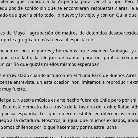
ilenos que viajaron a la Argentina para ver al grupo. Pero 
equipos de sonido sin que se encontraran respuestas claras, la 
ado que quería oírlo todo, lo nuevo y lo viejo, y con un Quila qu
dres de Mayo" -agrupación de madres de detenidos-desaparecidos
grupo le agregó aún más fuerza al espectáculo.
encuentro con sus padres y hermanos - que viven en Santiago - y c
or otro lado, la alegría de cantar para un público compue
 un cariño que quizás ni ellos mismos esperaban.
 entrevistado cuando actuaron en el "Luna Park' de Buenos Aires
tensa entrevista. En esta ocasión nos limitamos a reproducir ext
e muy fuerte.
del país. Nuestra música es arte hecho fuera de Chile pero por chi
Esto está demostrado a través de la historia del exilio; Rafael Alb
poesía española. Los que quieren establecer diferencias entre
juego a la dictadura. Nosotros, al igual que muchos exiliados, an
s. Somos chilenos por lo que hacemos y por nuestra lucha”.