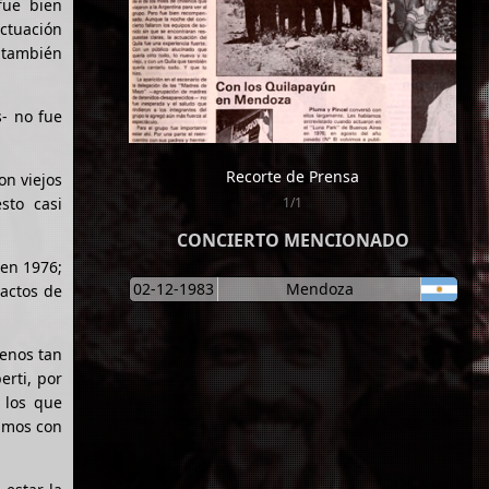
fue bien
actuación
e también
- no fue
Recorte de Prensa
on viejos
sto casi
1/1
CONCIERTO MENCIONADO
 en 1976;
02-12-1983
Mendoza
ractos de
lenos tan
erti, por
 los que
damos con