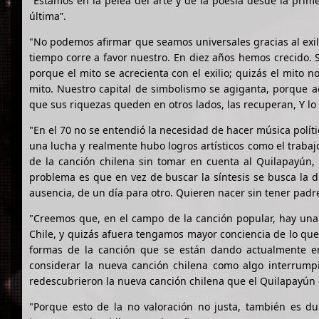
"Estamos en la pelea del arte y de la poesía desde la prim
última”.
"No podemos afirmar que seamos universales gracias al exil
tiempo corre a favor nuestro. En diez años hemos crecido. 
porque el mito se acrecienta con el exilio; quizás el mito 
mito. Nuestro capital de simbolismo se agiganta, porque 
que sus riquezas queden en otros lados, las recuperan, Y lo 
"En el 70 no se entendió la necesidad de hacer música políti
una lucha y realmente hubo logros artísticos como el trabaj
de la canción chilena sin tomar en cuenta al Quilapayún, 
problema es que en vez de buscar la síntesis se busca la d
ausencia, de un día para otro. Quieren nacer sin tener padr
"Creemos que, en el campo de la canción popular, hay una e
Chile, y quizás afuera tengamos mayor conciencia de lo que
formas de la canción que se están dando actualmente en
considerar la nueva canción chilena como algo interrump
redescubrieron la nueva canción chilena que el Quilapayún 
"Porque esto de la no valoración no justa, también es d