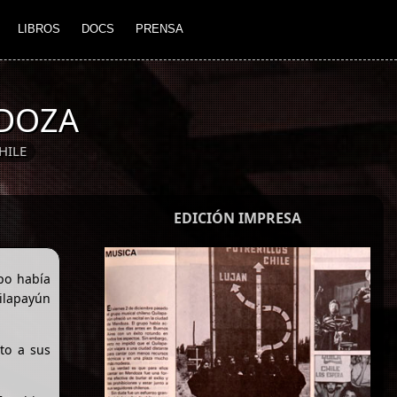
LIBROS
DOCS
PRENSA
NDOZA
HILE
EDICIÓN IMPRESA
po había
uilapayún
to a sus