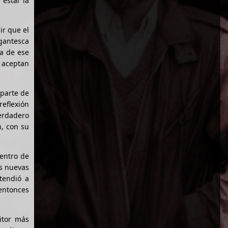
 estar la
ir que el
igantesca
za de ese
 aceptan
 parte de
reflexión
erdadero
n, con su
dentro de
as nuevas
tendió a
entonces
itor más