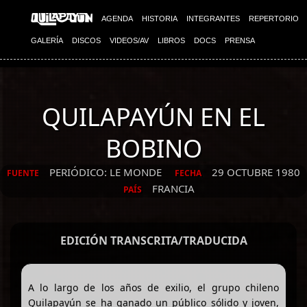
AGENDA
HISTORIA
INTEGRANTES
REPERTORIO
GALERÍA
DISCOS
VIDEOS/AV
LIBROS
DOCS
PRENSA
QUILAPAYÚN EN EL
BOBINO
PERIÓDICO: LE MONDE
29 OCTUBRE 1980
FUENTE
FECHA
FRANCIA
PAÍS
EDICIÓN TRANSCRITA/TRADUCIDA
A lo largo de los años de exilio, el grupo chileno
Quilapayún se ha ganado un público sólido y joven,