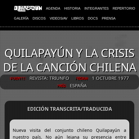
AGENDA
HISTORIA
INTEGRANTES
REPERTORIO
GALERÍA
DISCOS
VIDEOS/AV
LIBROS
DOCS
PRENSA
QUILAPAYÚN Y LA CRISIS
DE LA CANCIÓN CHILENA
REVISTA: TRIUNFO
1 OCTUBRE 1977
FUENTE
FECHA
ESPAÑA
PAÍS
EDICIÓN TRANSCRITA/TRADUCIDA
Nueva visita del conjunto chileno Quilapayún a
nuestro país. No aún lejana su presencia entre