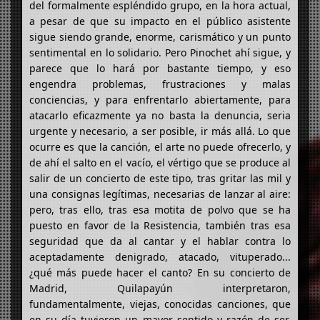
del formalmente espléndido grupo, en la hora actual,
a pesar de que su impacto en el público asistente
sigue siendo grande, enorme, carismático y un punto
sentimental en lo solidario. Pero Pinochet ahí sigue, y
parece que lo hará por bastante tiempo, y eso
engendra problemas, frustraciones y malas
conciencias, y para enfrentarlo abiertamente, para
atacarlo eficazmente ya no basta la denuncia, seria
urgente y necesario, a ser posible, ir más allá. Lo que
ocurre es que la canción, el arte no puede ofrecerlo, y
de ahí el salto en el vacío, el vértigo que se produce al
salir de un concierto de este tipo, tras gritar las mil y
una consignas legítimas, necesarias de lanzar al aire:
pero, tras ello, tras esa motita de polvo que se ha
puesto en favor de la Resistencia, también tras esa
seguridad que da al cantar y el hablar contra lo
aceptadamente denigrado, atacado, vituperado...
¿qué más puede hacer el canto? En su concierto de
Madrid, Quilapayún interpretaron,
fundamentalmente, viejas, conocidas canciones, que
en su día tuvieron un mayor sentido y razón de ser,