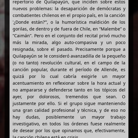
repertorio de Quilapayún, que inciden sobre estos
nuevos problemas: la desaparición de demócratas y
combatientes chilenos en el propio país, en la canción
'¿Donde están?”’, o la humorística maldición de los
gorilas, de dentro y de fuera de Chile, en “Malembe” o
“Caimán”. Pero en el conjunto del recital privó mucho
más la mirada, algo auto-compasiva y un poco
resignada, sobre el pasado. Precisamente porque a
Quilapayún se le consideró avanzadilla de la pequeño
(o no tanto) revolución cultural, en el campo de la
canción popular, durante el período de Allende, es
quizá por lo cual cabría exigirle un mayor
acentuamiento en reflexionar sobre la hora actual y
no ampararse y defenderse tanto en los tópicos del
ayer, por dolorosos, tremendos que sean. O
justamente por ello. Si el grupo sigue manteniendo
una gran calidad profesional y técnica, y de eso no
hay dudas, posiblemente un mayor trabajo
investigativo, en todos los órdenes fuese realmente
de desear por los que opinamos que, efectivamente,
la canción chilena está en crisis.