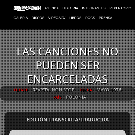
AGENDA
HISTORIA
INTEGRANTES
REPERTORIO
GALERÍA
DISCOS
VIDEOS/AV
LIBROS
DOCS
PRENSA
LAS CANCIONES NO
PUEDEN SER
ENCARCELADAS
REVISTA: NON STOP
MAYO 1976
FUENTE
FECHA
POLONIA
PAÍS
EDICIÓN TRANSCRITA/TRADUCIDA