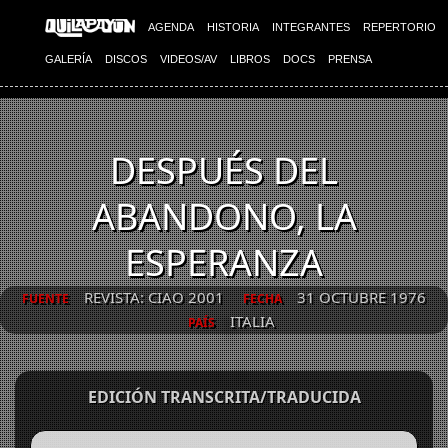
AGENDA
HISTORIA
INTEGRANTES
REPERTORIO
GALERÍA
DISCOS
VIDEOS/AV
LIBROS
DOCS
PRENSA
DESPUÉS DEL
ABANDONO, LA
ESPERANZA
REVISTA: CIAO 2001
31 OCTUBRE 1976
FUENTE
FECHA
ITALIA
PAÍS
EDICIÓN TRANSCRITA/TRADUCIDA